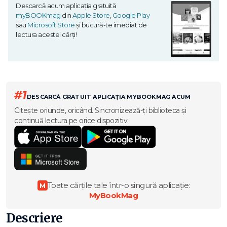
Descarcă acum aplicația gratuită
myBOOKmag
din
Apple Store
,
Google Play
sau
Microsoft Store
și bucură-te imediat de
lectura acestei cărți!
#1
DESCARCĂ GRATUIT APLICAȚIA MYBOOKMAG ACUM
Citește oriunde, oricând. Sincronizează-ți biblioteca și
continuă lectura pe orice dispozitiv.
Toate cărțile tale într-o singură aplicație:
M
MyBookMag
Descriere