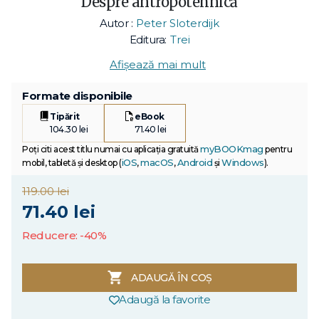
Despre antropotehnică
Autor :
Peter Sloterdijk
Editura:
Trei
Afișează mai mult
Formate disponibile
Tipărit
eBook
104.30 lei
71.40 lei
myBOOKmag
Poți citi acest titlu numai cu aplicația gratuită
pentru
iOS
macOS
Android
Windows
mobil, tabletă și desktop (
,
,
și
).
119.00 lei
71.40 lei
Reducere: -40%
ADAUGĂ ÎN COȘ
Adaugă la favorite