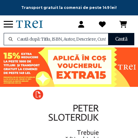
Transport gratuit la comenzi de peste 149 lei!
Caută