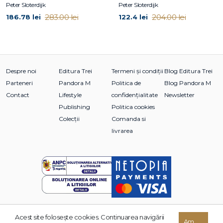
Peter Sloterdijk
Peter Sloterdijk
– și este doctor honoris causa al Universității din Nijmegen,
283.00 lei
204.00 lei
186.78 lei
122.4 lei
Țările de Jos (2011), și al Universității din Timișoara (2023).
Despre noi
Editura Trei
Termeni și condiții
Blog Editura Trei
Parteneri
Pandora M
Politica de
Blog Pandora M
Contact
Lifestyle
confidențialitate
Newsletter
Publishing
Politica cookies
Colecții
Comanda si
livrarea
Acest site foloseşte cookies. Continuarea navigării
Am
© 2026 Grupul Editorial TREI. Toate drepturile rezervate.