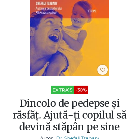
EXTRA15
-30%
Dincolo de pedepse și
răsfăț. Ajută-ți copilul să
devină stăpân pe sine
Autor :
Dr. Shefali Tsabary