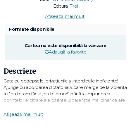
Editura:
Trei
Afișează mai mult
Formate disponibile
Cartea nu este disponibilă la vânzare
Adaugă la favorite
Descriere
Gata cu pedepsele, privațiunile și interdicțiile ineficiente!
Ajunge cu abordarea dictatorială, care merge de la violența
lui "eu te-am făcut, eu te omor!" până la impunerea
dorințelor arbitrare ale părintelui care "știe mai bine" ce are
nevoie copilul! Demonstrând prin nenumărate exemple că
educația bazată pe control și forță conduce la generații
Afișează mai mult
întregi de adulți disfuncționali, Shefali Tsabary oferă o
perspectivă complet nouă, care favorizează apropierea,