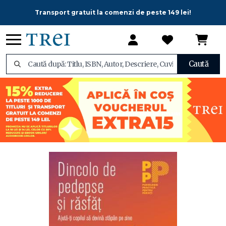
Transport gratuit la comenzi de peste 149 lei!
Caută