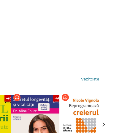
rmare
Vezi toate
-40%
-40%
-40%
›