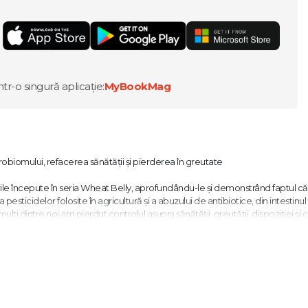
G
ntr-o singură aplicație:
MyBookMag
iomului, refacerea sănătății și pierderea în greutate
ările începute în seria Wheat Belly, aprofundându-le și demonstrând faptul că,
sticidelor folosite în agricultură și a abuzului de antibiotice, din intestinul
lți dintre noi am pierdut controlul asupra sănătății, greutății, dispoziției și c
nală și facilitau digestia au dispărut treptat, fiind înlocuite de microbi nociv
ste suprapopularea bacteriană a intestinului subțire, o afecțiune tot mai ext
onsabilă pentru un număr uluitor de mare de boli.
ile nocive și să readucă în organism bacteriile „bune" în cadrul unui plan de