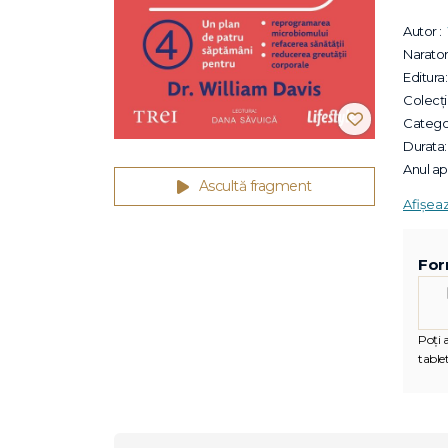
Autor :
Narator 
Editura:
Colecții
Categor
Durata:
Anul apa
Ascultă fragment
Afișea
For
Poți 
tablet