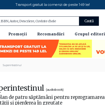
Transport gratuit la comenzi de peste 149 lei!
Caută
Promoții
Recomandări
Grupul editori
Superintestinul
perintestinul
(audiobook)
lan de patru săptămâni pentru reprogramarea 
tății și pierderea în greutate