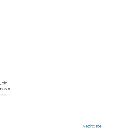
 din
 nostru
hiar
i pentru
insă și
Vezi toate