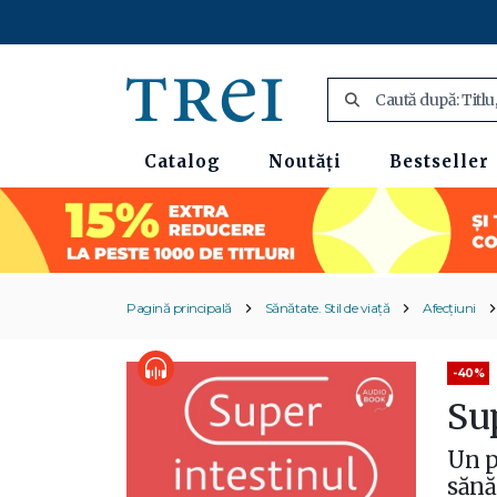
Catalog
Noutăți
Bestseller
Pagină principală
Sănătate. Stil de viață
Afecțiuni
-40%
Su
Un p
sănă