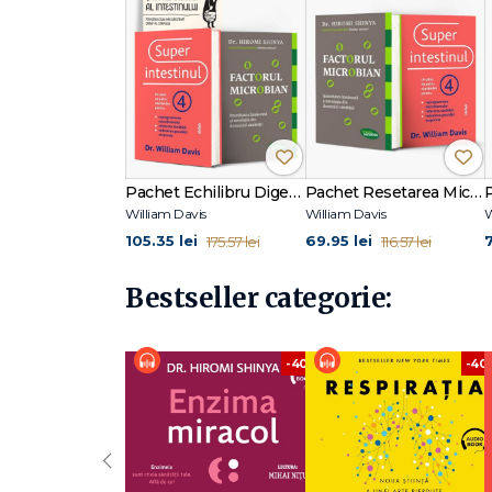
A urmat Facultatea de Medicină a Universității din St. Lou
avansată în angioplastie la spitalul Universității Case We
cardiovasculare avansate și asistent universitar la cate
Pachet Echilibru Digestiv
Pachet Resetarea Microbiomului
William Davis
William Davis
W
105.35 lei
69.95 lei
175.57 lei
116.57 lei
Bestseller categorie:
-40%
-40
‹