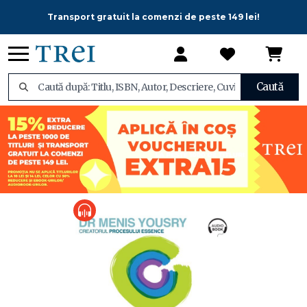
Transport gratuit la comenzi de peste 149 lei!
Caută