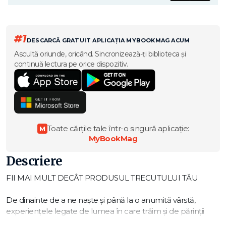
#1
DESCARCĂ GRATUIT APLICAȚIA MYBOOKMAG ACUM
Ascultă oriunde, oricând. Sincronizează-ți biblioteca și
continuă lectura pe orice dispozitiv.
Toate cărțile tale într-o singură aplicație:
M
MyBookMag
Descriere
FII MAI MULT DECÂT PRODUSUL TRECUTULUI TĂU
De dinainte de a ne naşte şi până la o anumită vârstă,
experienţele legate de lumea în care trăim şi de părinţii
noştri ne formează într-un mod pe care nu îl conştientizăm.