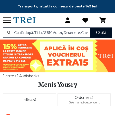
Transport gratuit la comenzi de peste 149 lei!
Caută
1 carte / 1 Audiobooks
Menis Yousry
Ordonează
Filtează
Cele mai noi descendent