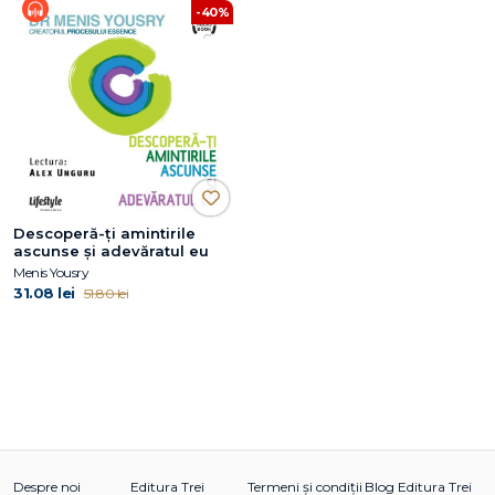
-40%
Descoperă-ţi amintirile
ascunse şi adevăratul eu
Menis Yousry
31.08 lei
51.80 lei
Despre noi
Editura Trei
Termeni și condiții
Blog Editura Trei