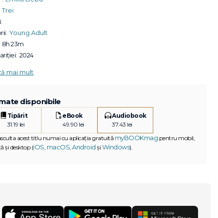
Trei
:
ii:
Young Adult
8h 23m
riției:
2024
ză mai mult
mate disponibile
Tipărit
eBook
Audiobook
31.19 lei
49.90 lei
37.43 lei
myBOOKmag
asculta acest titlu numai cu aplicația gratuită
pentru mobil,
iOS
macOS
Android
Windows
ă și desktop (
,
,
și
).
G