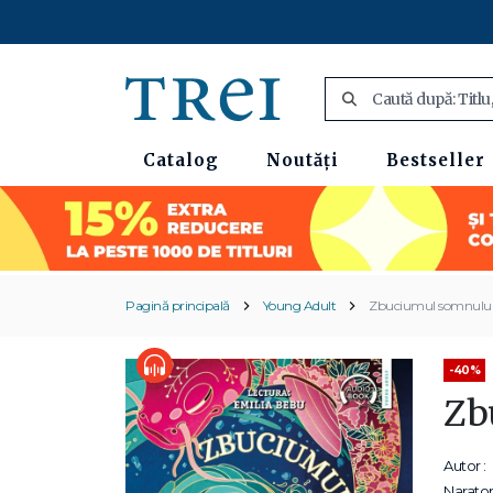
Catalog
Noutăți
Bestseller
Pagină principală
Young Adult
Zbuciumul somnulu
-40%
Zb
Autor :
Narator 