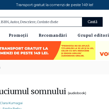
Transport gratuit la comenzi de peste 149 lei!
Caută
Promoții
Recomandări
Grupul editori
i
uciumul somnului
(audiobook)
Clara Kumagai
:
Emilia Bebu