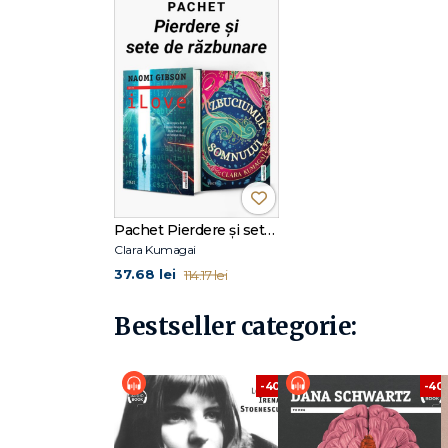
memoriei." The Bookseller
„Excelent, evocator și de o autentică profunzime." Nico
Pachet Pierdere și sete de răzbunare
Clara Kumagai
37.68 lei
114.17 lei
Bestseller categorie:
-40%
-40