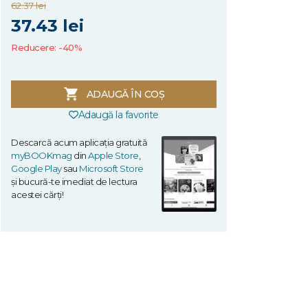
62.37 lei
37.43 lei
Reducere: -40%
ADAUGĂ ÎN COȘ
Adaugă la favorite
Descarcă acum aplicația gratuită
myBOOKmag
din
Apple Store
,
Google Play
sau
Microsoft Store
și bucură-te imediat de lectura
acestei cărți!