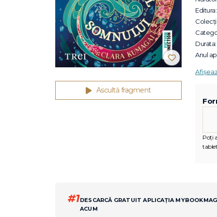
Editura:
Colecții
Categor
Durata:
Anul apa
Afișea
Ascultă fragment
For
Poți 
tablet
#1
DESCARCĂ GRATUIT APLICAȚIA MYBOOKMA
ACUM