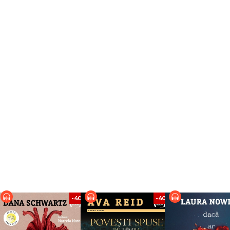
la Yoon, autoarea romanului Absolut tot
%
-40%
-40%