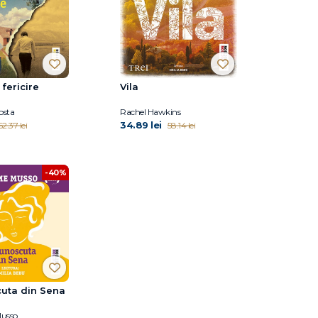
 fericire
Vila
osta
Rachel Hawkins
34.89 lei
62.37 lei
58.14 lei
-40%
uta din Sena
usso