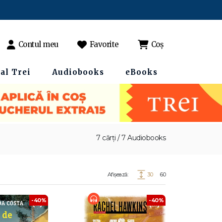
Contul meu
Favorite
Coș
al Trei
Audiobooks
eBooks
7 cărți / 7 Audiobooks
Afișează:
30
60
-40%
-40%