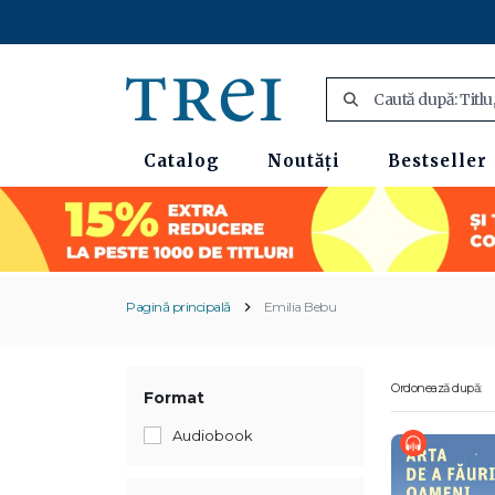
Catalog
Noutăți
Bestseller
Pagină principală
Emilia Bebu
Ordonează după:
Format
Audiobook