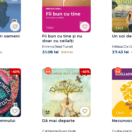
uri oameni
Fii bun cu tine și nu
Un soi de
doar cu ceilalți
Emma Reed Turrell
Mélissa Da C
31.08 lei
37.43 lei
ei
51.80 lei
-40%
-40%
omnului
Dă mai departe
Necunosc
Catherine Ryan Hyde
Guillaume M