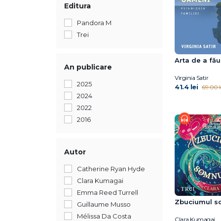
Editura
Pandora M
Trei
Arta de a fă
An publicare
Virginia Satir
2025
41.4 lei
69.00 l
2024
2022
2016
Autor
Catherine Ryan Hyde
Clara Kumagai
Emma Reed Turrell
Zbuciumul s
Guillaume Musso
Mélissa Da Costa
Clara Kumagai