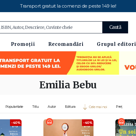
Transport gratuit la comenzi de peste 149 lei!
Caută
Promoții
Recomandări
Grupul editori
Emilia Bebu
Popularitate
Titlu
Autor
Editura
Preț
Cele mai noi
-40%
-40%