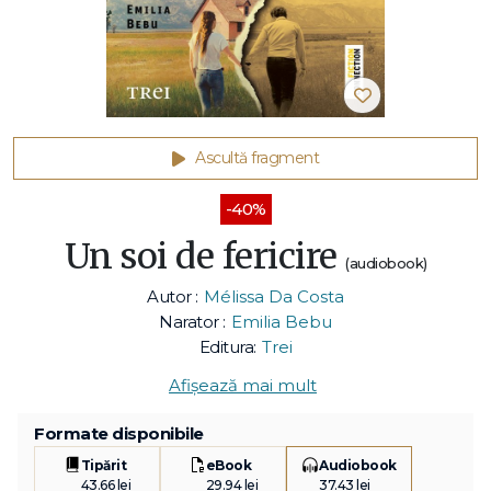
Ascultă fragment
-40%
Un soi de fericire
(audiobook)
Autor :
Mélissa Da Costa
Narator :
Emilia Bebu
Editura:
Trei
Afișează mai mult
Formate disponibile
Tipărit
eBook
Audiobook
43.66 lei
29.94 lei
37.43 lei