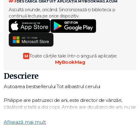
#1
DESCARCĂ GRATUIT APLICAȚIA MYBOOKMAG ACUM
Ascultă oriunde, oricând. Sincronizează-ți biblioteca și
continuă lectura pe orice dispozitiv.
Toate cărțile tale într-o singură aplicație:
M
MyBookMag
Descriere
Autoarea bestsellerului Tot albastrul cerului
Philippe are patruzeci de ani, este director de vânzări,
căsătorit și tată a doi copii. Ambre are douăzeci de ani, nu se
ocupă cu nimic și n-are pe nimeni. În afară de el. Dar în
curând viața ajunge să i se pară goală și insuportabilă. După
Afișează mai mult
o tentativă de sinucidere, Philippe o trimite departe, într-un
sat de munte, pentru a-și reveni și a învăța să trăiască fără el.