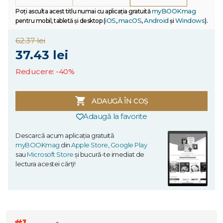
myBOOKmag
Poți asculta acest titlu numai cu aplicația gratuită
iOS
macOS
Android
Windows
pentru mobil, tabletă și desktop (
,
,
și
).
62.37 lei
37.43 lei
Reducere: -40%
ADAUGĂ ÎN COȘ
Adaugă la favorite
Descarcă acum aplicația gratuită
myBOOKmag
din
Apple Store
,
Google Play
sau
Microsoft Store
și bucură-te imediat de
lectura acestei cărți!