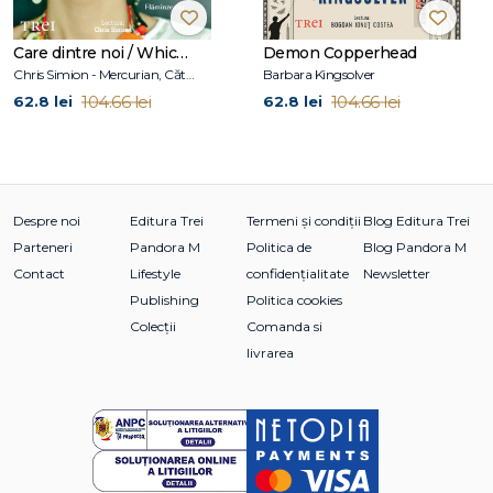
Care dintre noi / Which One of Us
Demon Copperhead
Chris Simion - Mercurian, Cătălina Flămînzeanu
Barbara Kingsolver
104.66 lei
104.66 lei
62.8 lei
62.8 lei
Despre noi
Editura Trei
Termeni și condiții
Blog Editura Trei
Parteneri
Pandora M
Politica de
Blog Pandora M
Contact
Lifestyle
confidențialitate
Newsletter
Publishing
Politica cookies
Colecții
Comanda si
livrarea