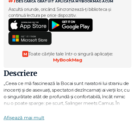
#1
DESCARCĂ GRATUIT APLICAȚIA MYBOOKMAG ACUM
Ascultă oriunde, oricând. Sincronizează-ți biblioteca și
continuă lectura pe orice dispozitiv.
Toate cărțile tale într-o singură aplicație:
M
MyBookMag
Descriere
„Ceea ce mă fascinează la Bocai sunt naratorii lui straniu de
inocenți și de asexuați, spectatori dezîncarnați ai vieții lor, cu
o singurătate atât de profundă și confortabilă, încât nimic
nu o poate sparge: pe scurt, Salinger meets Camus. În
Revărsatul zorilor, naratorul se aruncă în labirintul erosului,
explorându-și sexualitatea atât cu femei, cât și cu bărbați,
Afișează mai mult
dar fără a scăpa o secundă de strania lui alienare (sau
inocență). Fiecare întâlnire e analizată cu aceeași detașare