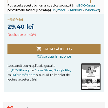
myBOOKmag
Poți asculta acest titlu numai cu aplicația gratuită
iOS
macOS
Android
Windows
pentru mobil, tabletă și desktop (
,
,
și
).
49.00 lei
29.40 lei
Reducere: -40%
ADAUGĂ ÎN COȘ
Adaugă la favorite
Descarcă acum aplicația gratuită
myBOOKmag
din
Apple Store
,
Google Play
sau
Microsoft Store
și bucură-te imediat de
lectura acestei cărți!