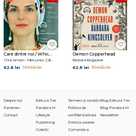
în 2025 la editura De Geus) și Constantin (Polirom, 2019,
Premiul Tânărul Scriitor), precum și o istorie intelectuală a
instituționalizării studiului literar în Europa, Filologii (Tracus
Arte, 2020, Premiul ALGCR pentru teorie și Premiul
„Alexandru Piru“ al Muzeului Național al Literaturii Române).
Scrie eseuri (are o colecție apărută în 2023 cu titlul Eseuri) și,
din 2022, ține o rubrică de cronica ideilor pentru „Scena9“.
Care dintre noi / Which One of Us
Demon Copperhead
Chris Simion - Mercurian, Cătălina Flămînzeanu
Barbara Kingsolver
104.66 lei
104.66 lei
62.8 lei
62.8 lei
Despre noi
Editura Trei
Termeni și condiții
Blog Editura Trei
Parteneri
Pandora M
Politica de
Blog Pandora M
Contact
Lifestyle
confidențialitate
Newsletter
Publishing
Politica cookies
Colecții
Comanda si