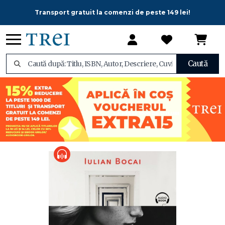
Transport gratuit la comenzi de peste 149 lei!
Caută