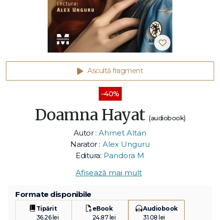
Ascultă fragment
-40%
Doamna Hayat
(audiobook)
Autor :
Ahmet Altan
Narator :
Alex Unguru
Editura:
Pandora M
Afișează mai mult
Formate disponibile
Tipărit
eBook
Audiobook
36.26 lei
24.87 lei
31.08 lei