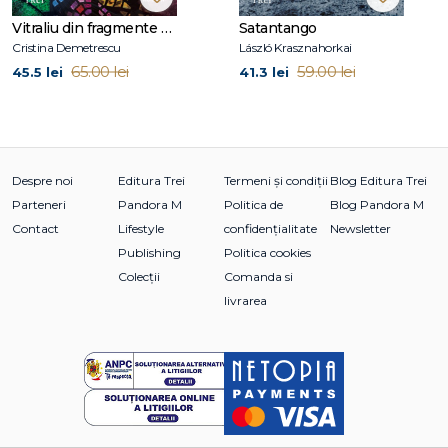
Vitraliu din fragmente de fantomă
Satantango
Cristina Demetrescu
László Krasznahorkai
65.00 lei
59.00 lei
45.5 lei
41.3 lei
Despre noi
Editura Trei
Termeni și condiții
Blog Editura Trei
Parteneri
Pandora M
Politica de
Blog Pandora M
Contact
Lifestyle
confidențialitate
Newsletter
Publishing
Politica cookies
Colecții
Comanda si
livrarea