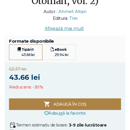
Otoman, vol. 2)
Autor :
Ahmet Altan
Editura:
Trei
Afișează mai mult
Formate disponibile
Tipărit
eBook
43.66 lei
29.94 lei
62.37 lei
43.66 lei
Reducere: -30%
ADAUGĂ ÎN COȘ
Adaugă la favorite
Termen estimativ de livrare:
3-9 zile lucrătoare