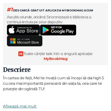
#1
DESCARCĂ GRATUIT APLICAȚIA MYBOOKMAG ACUM
Ascultă oriunde, oricând. Sincronizează-ți biblioteca și
continuă lectura pe orice dispozitiv.
Toate cărțile tale într-o singură aplicație:
M
MyBookMag
Descriere
În cartea de față, Mel te învață cum să începi să dai high 5
cu cea mai importantă persoană din viața ta, cea care te
privește din oglindă: TU!
Folosind o combinație de informații științifice, povești
profund personale și rezultatele din viața reală pe care
Afișează mai mult
principiul The High 5 Habit le aduce în viața oamenilor din