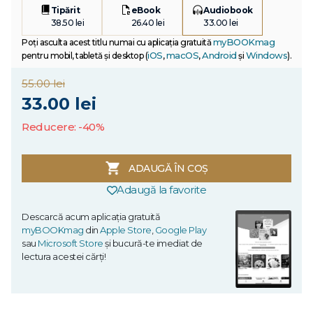
Tipărit
eBook
Audiobook
38.50 lei
26.40 lei
33.00 lei
myBOOKmag
Poți asculta acest titlu numai cu aplicația gratuită
iOS
macOS
Android
Windows
pentru mobil, tabletă și desktop (
,
,
și
).
55.00 lei
33.00 lei
Reducere: -40%
ADAUGĂ ÎN COȘ
Adaugă la favorite
Descarcă acum aplicația gratuită
myBOOKmag
din
Apple Store
,
Google Play
sau
Microsoft Store
și bucură-te imediat de
lectura acestei cărți!