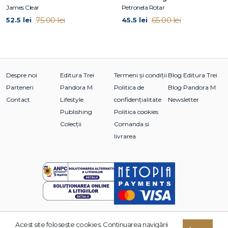
Johnson & Johnson, Nestlé, Marriott, AT&T, dar și
James Clear
Petronela Rotar
prestigioase instituții de educație, precum Harvard Business
75.00 lei
65.00 lei
52.5 lei
45.5 lei
School.
Despre noi
Editura Trei
Termeni și condiții
Blog Editura Trei
Parteneri
Pandora M
Politica de
Blog Pandora M
Contact
Lifestyle
confidențialitate
Newsletter
Publishing
Politica cookies
Colecții
Comanda si
livrarea
Acest site foloseşte cookies. Continuarea navigării