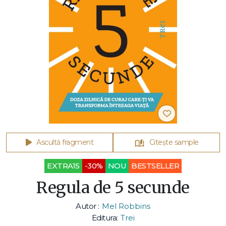
Ascultă fragment
Citește sample
EXTRA15
-30%
NOU
BESTSELLER
Regula de 5 secunde
Autor :
Mel Robbins
Editura:
Trei