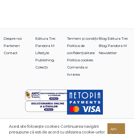
Despre noi
Editura Trei
Termeni și condiții
Blog Editura Trei
Parteneri
Pandora M
Politica de
Blog Pandora M
Contact
Lifestyle
confidențialitate
Newsletter
Publishing
Politica cookies
Colecții
Comanda si
livrarea
Acest site foloseşte cookies. Continuarea navigării
© 2026 Grupul Editorial TREI. Toate drepturile rezervate.
Am
presupune că eşti de acord cu utilizarea cookie-urilor.