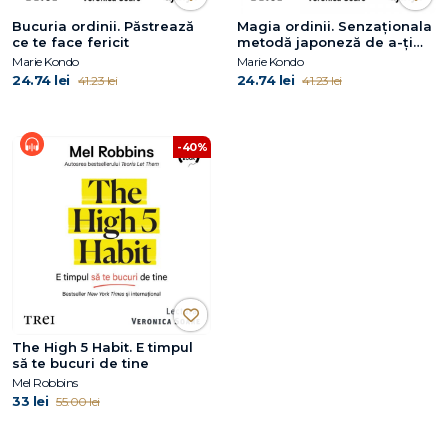
Bucuria ordinii. Păstrează
Magia ordinii. Senzaționala
ce te face fericit
metodă japoneză de a-ți
elibera și organiza casa
Marie Kondo
Marie Kondo
24.74 lei
24.74 lei
41.23 lei
41.23 lei
-40%
The High 5 Habit. E timpul
să te bucuri de tine
Mel Robbins
33 lei
55.00 lei