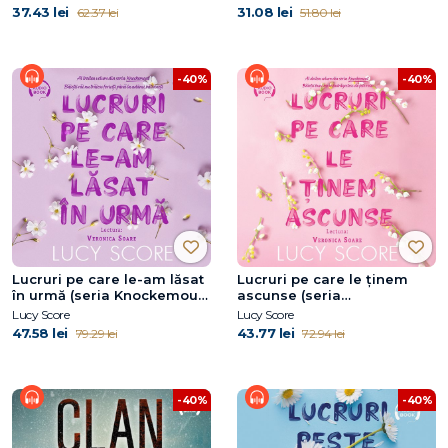
37.43 lei
31.08 lei
62.37 lei
51.80 lei
-40%
-40%
Lucruri pe care le-am lăsat
Lucruri pe care le ținem
în urmă (seria Knockemout,
ascunse (seria
vol. 3)
Knockemout, vol. 2)
Lucy Score
Lucy Score
47.58 lei
43.77 lei
79.29 lei
72.94 lei
-40%
-40%