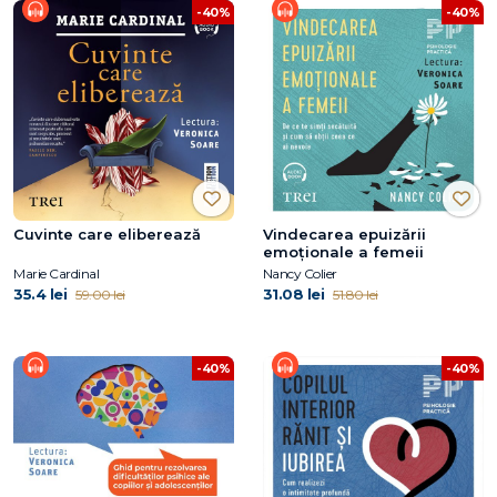
-40%
-40%
Cuvinte care eliberează
Vindecarea epuizării
emoționale a femeii
Marie Cardinal
Nancy Colier
35.4 lei
31.08 lei
59.00 lei
51.80 lei
-40%
-40%