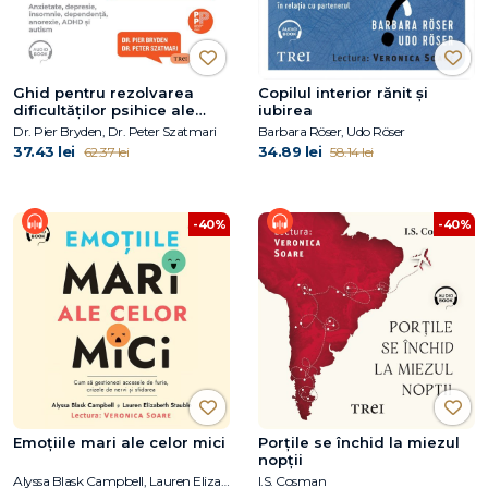
Ghid pentru rezolvarea
Copilul interior rănit și
dificultăților psihice ale
iubirea
copiilor și adolescenților
Dr. Pier Bryden, Dr. Peter Szatmari
Barbara Röser, Udo Röser
37.43 lei
34.89 lei
62.37 lei
58.14 lei
-40%
-40%
Emoțiile mari ale celor mici
Porțile se închid la miezul
nopții
Alyssa Blask Campbell, Lauren Elizabeth Stauble
I.S. Cosman