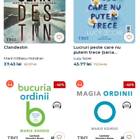
Clandestin
Lucruri peste care nu
putem trece (seria
Knockemout, vol. 1)
Marin Mălaicu-Hondrari
Lucy Score
37.43 lei
43.77 lei
62.37 lei
72.94 lei
-40%
-40%