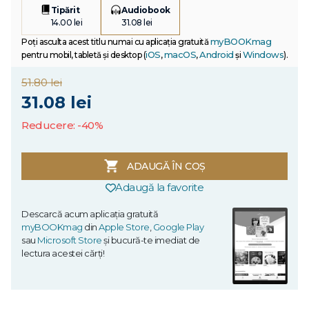
Tipărit
Audiobook
14.00 lei
31.08 lei
myBOOKmag
Poți asculta acest titlu numai cu aplicația gratuită
iOS
macOS
Android
Windows
pentru mobil, tabletă și desktop (
,
,
și
).
51.80 lei
31.08 lei
Reducere: -40%
ADAUGĂ ÎN COȘ
Adaugă la favorite
Descarcă acum aplicația gratuită
myBOOKmag
din
Apple Store
,
Google Play
sau
Microsoft Store
și bucură-te imediat de
lectura acestei cărți!