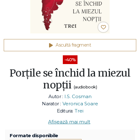
Ascultă fragment
-40%
Porțile se închid la miezul
nopții
(audiobook)
Autor :
I.S. Cosman
Narator :
Veronica Soare
Editura:
Trei
Afișează mai mult
Formate disponibile