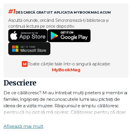
#1
DESCARCĂ GRATUIT APLICAȚIA MYBOOKMAG ACUM
Ascultă oriunde, oricând. Sincronizează-ți biblioteca și
continuă lectura pe orice dispozitiv.
Toate cărțile tale într-o singură aplicație:
M
MyBookMag
Descriere
De ce călătoresc? M-au întrebat mulți prieteni și membri ai
familiei, îngrijorați de necunoscutele lumii sau plictisiți de
ideea de a vizita muzee. Răspunsul e simplu: călătoresc
pentru că nu pot să mă opresc. Călătoresc pentru că doar
călătoria adună laolaltă imprevizibilul căutării, emoția
întâlnirii, descoperirea noului și a neînțelesului. Este ca un
Afișează mai mult
cerc care se închide întotdeauna armonios, cu toate că