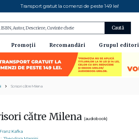
Transport gratuit la comenzi de peste 149 lei!
Caută
Promoții
Recomandări
Grupul editori
i
Scrisori către Milena
risori către Milena
(audiobook)
Franz Kafka
:
Theodora Massini