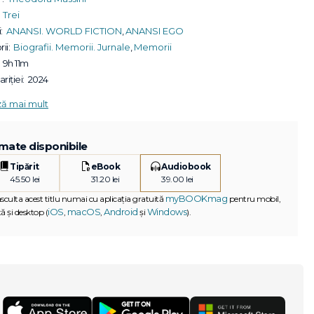
Trei
:
ANANSI. WORLD FICTION
,
ANANSI EGO
ii:
Biografii. Memorii. Jurnale
,
Memorii
9h 11m
riției:
2024
ză mai mult
mate disponibile
Tipărit
eBook
Audiobook
45.50 lei
31.20 lei
39.00 lei
myBOOKmag
asculta acest titlu numai cu aplicația gratuită
pentru mobil,
iOS
macOS
Android
Windows
ă și desktop (
,
,
și
).
G