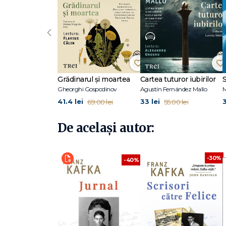
„Am prins cândva o cârtiță și am dus-o în grădina cu ha
apă, și a dispărut. Așa ar trebui să ne ascundem de acea
‹
Franz Kafka s-a născut în 1883 la Praga, într-o familie e
Drept a Universităţii Karl-Ferdinand, obținând doctoratul 
povestiri pe care până la urmă le publică în 1913, la insis
povestirea Colonia penitenciară, iar un an mai târziu pu
Procesul (1925), Castelul (1926) şi America (1927) – şi şi-a
Grădinarul și moartea
Cartea tuturor iubirilor
S
Kafka după moartea lui prematură, pe 3 iunie 1924, ignorân
Gheorghi Gospodinov
Agustín Fernández Mallo
M
apărut Jurnal și Scrisori către Felice.
41.4 lei
33 lei
3
69.00 lei
55.00 lei
De același autor:
-30%
-40%