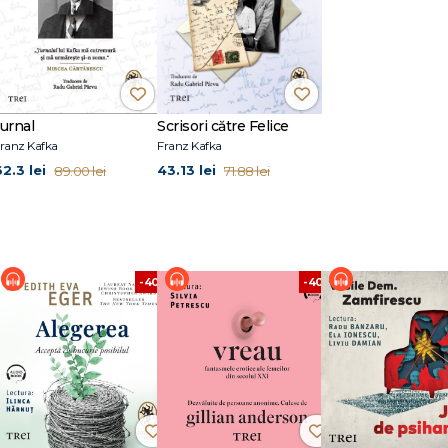
Jurnal
Scrisori către Felice
ranz Kafka
Franz Kafka
62.3 lei
43.13 lei
89.00 lei
71.88 lei
%
-40%
-40%