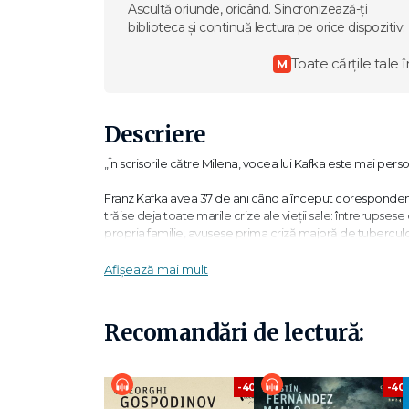
Ascultă oriunde, oricând. Sincronizează-ți
biblioteca și continuă lectura pe orice dispozitiv.
Toate cărțile tale î
M
Descriere
„În scrisorile către Milena, vocea lui Kafka este mai pers
Franz Kafka avea 37 de ani când a început corespondența
trăise deja toate marile crize ale vieții sale: întrerupse
propria familie, avusese prima criză majoră de tuberculoz
care urma să fie singura scriitoare dintre iubitele lui avea
desfăşurată epistolar, se va încheia ca toate celelalte, pr
Afișează mai mult
dragoste străbătut de firul incandescent al angoasei, din 
ani mai târziu în lagărul de la Ravensbrück, acesta pare 
impenetrabil.
Recomandări de lectură:
„Milena, ce nume bogat şi greu, aproape imposibil de rid
grec sau un roman rătăcit prin Boemia, violat de limba c
-40%
-40
trebuie s-o scoți pe brațe din lume sau din foc, nu ştiu, ia