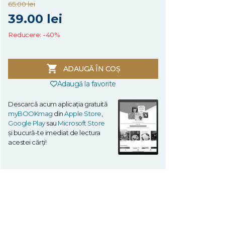
65.00 lei
39.00 lei
Reducere: -40%
ADAUGĂ ÎN COȘ
Adaugă la favorite
Descarcă acum aplicația gratuită
myBOOKmag
din
Apple Store
,
Google Play
sau
Microsoft Store
și bucură-te imediat de lectura
acestei cărți!