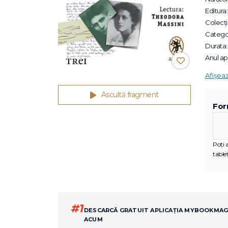
Editura:
Colecții
Categor
Durata:
Anul apa
Afișea
Ascultă fragment
For
Poți 
tablet
#1
DESCARCĂ GRATUIT APLICAȚIA MYBOOKMA
ACUM