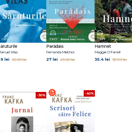
mei. Când am aruncat-o, s-a afundat ca turbată în pământ, de parcă se scufu
stă poveste." Franz Kafka
vreiască. A urmat Gimnaziul Umanist German Naţional, apoi s-a înscris la Facul
în 1906. A lucrat ca avocat la o companie de asigurări, scriind noaptea, în se
tențele prietenului său, poetul Max Brod. În 1914 începe să scrie romanul Proce
blică nuvela Metamorfoza. Kafka nu a terminat niciunul dintre cele trei roma
 distrus mare parte din scrieri. Max Brod a adunat şi a publicat postum tot ce a 
ăruturile
Parădais
Hamnet
d instrucțiunile autorului, care dorea ca opera să-i fie arsă. În seria Anansi.
anuel Vilas
Fernanda Melchor
Maggie O’Farrell
9 lei
27 lei
35.4 lei
65.00 lei
45.00 lei
59.00 lei
-40%
-30%