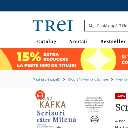
Catalog
Noutăți
Bestseller
Pagină principală
Biografii. Memorii. Jurnale
Memori
-40%
Sc
Autor :
Narator 