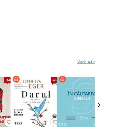
Vezi toate
-40%
-40%
-40%
›