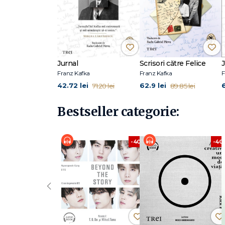
Jurnal
Scrisori către Felice
Franz Kafka
Franz Kafka
F
42.72 lei
62.9 lei
71.20 lei
89.85 lei
Bestseller categorie:
-40%
-40
‹