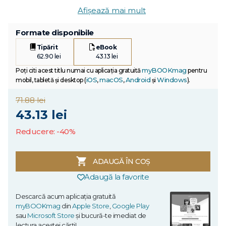
Afișează mai mult
Formate disponibile
Tipărit
eBook
62.90 lei
43.13 lei
myBOOKmag
Poți citi acest titlu numai cu aplicația gratuită
pentru
iOS
macOS
Android
Windows
mobil, tabletă și desktop (
,
,
și
).
71.88 lei
43.13 lei
Reducere: -40%
ADAUGĂ ÎN COȘ
Adaugă la favorite
Descarcă acum aplicația gratuită
myBOOKmag
din
Apple Store
,
Google Play
sau
Microsoft Store
și bucură-te imediat de
lectura acestei cărți!