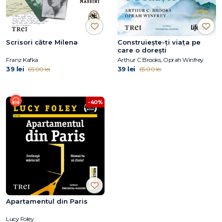
Scrisori către Milena
Construiește-ți viața pe
care o dorești
Franz Kafka
Arthur C Brooks, Oprah Winfrey
39 lei
39 lei
65.00 lei
65.00 lei
-40%
Apartamentul din Paris
Lucy Foley