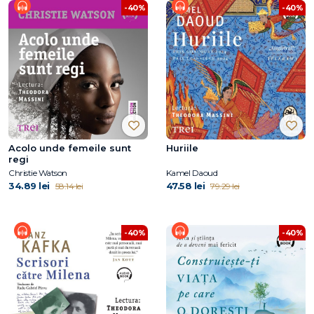
-40%
-40%
Acolo unde femeile sunt
Huriile
regi
Christie Watson
Kamel Daoud
34.89 lei
47.58 lei
58.14 lei
79.29 lei
-40%
-40%