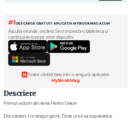
#1
DESCARCĂ GRATUIT APLICAȚIA MYBOOKMAG ACUM
Ascultă oriunde, oricând. Sincronizează-ți biblioteca și
continuă lectura pe orice dispozitiv.
Toate cărțile tale într-o singură aplicație:
M
MyBookMag
Descriere
Primul volum din seria Helen Grace
Doi ostatici. Un singur glonţ. Doar unul va supravieţui.
Sunt suflete-pereche. Vor să-şi petreacă restul vieţii