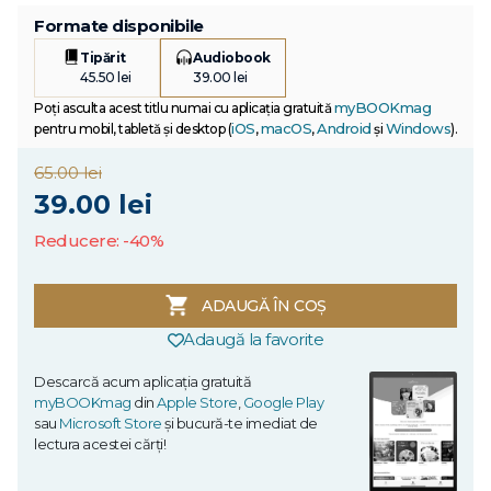
Formate disponibile
Tipărit
Audiobook
45.50 lei
39.00 lei
myBOOKmag
Poți asculta acest titlu numai cu aplicația gratuită
iOS
macOS
Android
Windows
pentru mobil, tabletă și desktop (
,
,
și
).
65.00 lei
39.00 lei
Reducere: -40%
ADAUGĂ ÎN COȘ
Adaugă la favorite
Descarcă acum aplicația gratuită
myBOOKmag
din
Apple Store
,
Google Play
sau
Microsoft Store
și bucură-te imediat de
lectura acestei cărți!