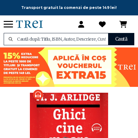
Transport gratuit la comenzi de peste 149 lei!
Caută