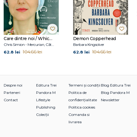
Care dintre noi / Which One of Us
Demon Copperhead
Chris Simion - Mercurian, Cătălina Flămînzeanu
Barbara Kingsolver
104.66 lei
104.66 lei
62.8 lei
62.8 lei
Despre noi
Editura Trei
Termeni și condiții
Blog Editura Trei
Parteneri
Pandora M
Politica de
Blog Pandora M
Contact
Lifestyle
confidențialitate
Newsletter
Publishing
Politica cookies
Colecții
Comanda si
livrarea