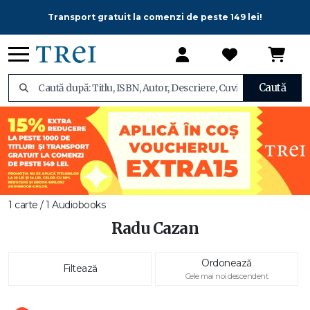
Transport gratuit la comenzi de peste 149 lei!
Caută
1 carte / 1 Audiobooks
Radu Cazan
Ordonează
Filtează
Cele mai noi descendent