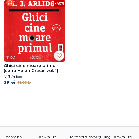
-40%
Ghici cine moare primul
(seria Helen Grace, vol. 1)
M.J. Arlidge
39 lei
65.00 lei
Despre noi
Editura Trei
Termeni și condiții
Blog Editura Trei