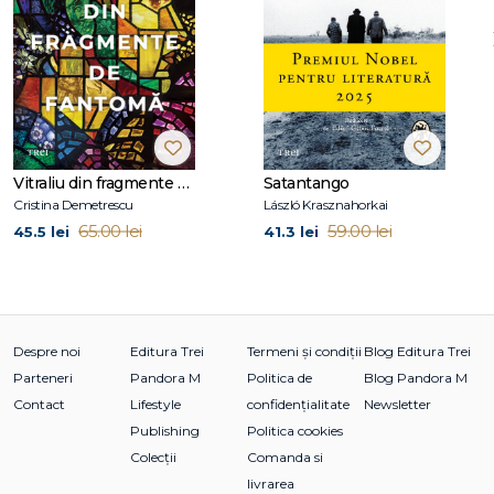
Vitraliu din fragmente de fantomă
Satantango
Cristina Demetrescu
László Krasznahorkai
65.00 lei
59.00 lei
45.5 lei
41.3 lei
Despre noi
Editura Trei
Termeni și condiții
Blog Editura Trei
Parteneri
Pandora M
Politica de
Blog Pandora M
Contact
Lifestyle
confidențialitate
Newsletter
Publishing
Politica cookies
Colecții
Comanda si
livrarea