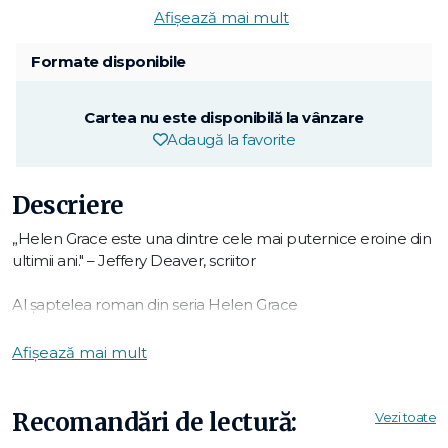
Afișează mai mult
Formate disponibile
Cartea nu este disponibilă la vânzare
Adaugă la favorite
Descriere
„Helen Grace este una dintre cele mai puternice eroine din
ultimii ani." – Jeffery Deaver, scriitor
Al șaptelea roman din seria Helen Grace
Trupul unei femei zace în mijlocul drumului. La prima
Afișează mai mult
vedere pare victima unui tragic accident. Dar când Helen
Grace ajunge la fața locului, este clar că e vorba despre un
asasinat cu sânge rece. De ce ar vrea cineva să omoare o
Recomandări de lectură:
Vezi toate
femeie cumsecade?