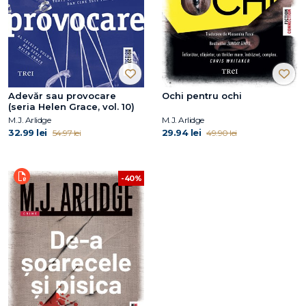
Adevăr sau provocare
Ochi pentru ochi
(seria Helen Grace, vol. 10)
M.J. Arlidge
M.J. Arlidge
32.99 lei
29.94 lei
54.97 lei
49.90 lei
-40%