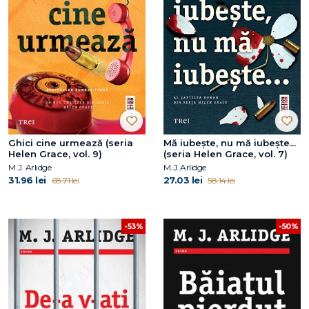
Ghici cine urmează (seria
Mă iubește, nu mă iubește...
Helen Grace, vol. 9)
(seria Helen Grace, vol. 7)
M.J. Arlidge
M.J. Arlidge
31.96 lei
27.03 lei
68.71 lei
58.14 lei
-53%
-50%