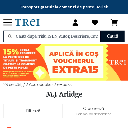
Transport gratuit la comenzi de peste 149 lei!
Caută
23 de cărți / 2 Audiobooks · 7 eBooks
M.J. Arlidge
Ordonează
Filtează
Cele mai noi descendent