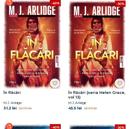
-40%
-30%
În flăcări
În flăcări (seria Helen Grace,
vol 13)
M.J. Arlidge
M.J. Arlidge
31.2 lei
45.5 lei
52.00 lei
65.00 lei
-40%
-30%