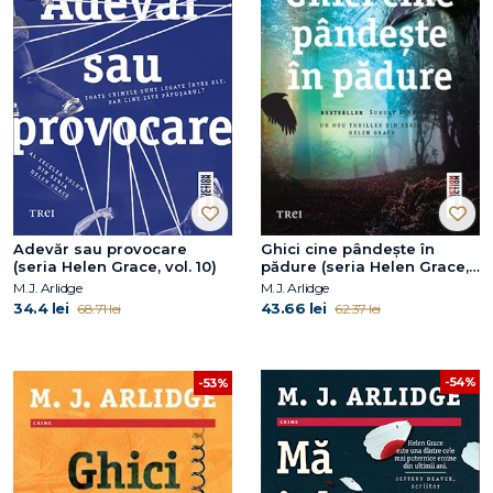
Adevăr sau provocare
Ghici cine pândește în
(seria Helen Grace, vol. 10)
pădure (seria Helen Grace,
vol. 8)
M.J. Arlidge
M.J. Arlidge
34.4 lei
43.66 lei
68.71 lei
62.37 lei
-54%
-53%