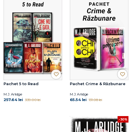
Pachet 5 to Read
Pachet Crime & Răzbunare
M.J. Arlidge
M.J. Arlidge
257.64 lei
65.54 lei
339.00 lei
131.08 lei
-30%