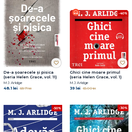
-40%
De-a șoarecele și pisica
Ghici cine moare primul
(seria Helen Grace, vol. 11)
(seria Helen Grace, vol. 1)
M.J. Arlidge
M.J. Arlidge
48.1 lei
39 lei
68.71 lei
65.00 lei
-30%
-50%