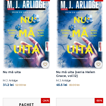
Nu mă uita
Nu mă uita (seria Helen
Grace, vol.12)
M.J. Arlidge
M.J. Arlidge
31.2 lei
45.5 lei
52.00 lei
65.00 lei
-24%
-50%