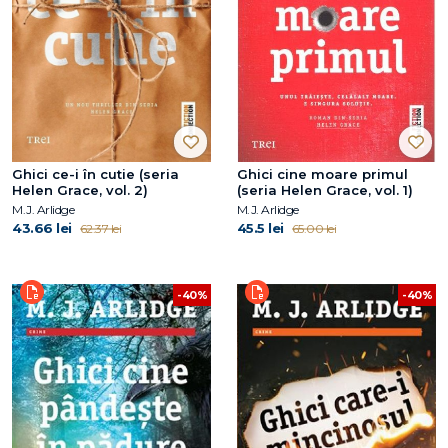
Ghici ce-i în cutie (seria
Ghici cine moare primul
Helen Grace, vol. 2)
(seria Helen Grace, vol. 1)
M.J. Arlidge
M.J. Arlidge
43.66 lei
45.5 lei
62.37 lei
65.00 lei
-40%
-40%