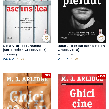
De-a v-ați ascunselea
Băiatul pierdut (seria Helen
(seria Helen Grace, vol. 6)
Grace, vol. 5)
M.J. Arlidge
M.J. Arlidge
24.4 lei
25.8 lei
51.80 lei
51.80 lei
-30%
-30%