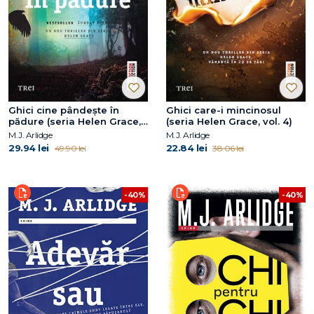
Ghici cine pândește în
Ghici care-i mincinosul
pădure (seria Helen Grace,
(seria Helen Grace, vol. 4)
vol. 8)
M.J. Arlidge
M.J. Arlidge
29.94 lei
22.84 lei
49.90 lei
38.06 lei
-40%
-40%