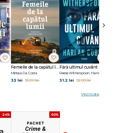
›
Femeile de la capătul lumii
Fără ultimul cuvânt
Stare de vis
Mélissa Da Costa
Reese Witherspoon, Harlan Coben
Eric Puchner
33 lei
31.2 lei
31.2 lei
55.00 lei
52.00 lei
52.00
Vezi toate
-24%
-50%