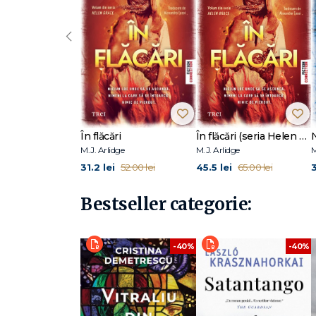
‹
În flăcări
În flăcări (seria Helen Grace, vol 13)
M.J. Arlidge
M.J. Arlidge
M
31.2 lei
45.5 lei
3
52.00 lei
65.00 lei
Bestseller categorie:
-40%
-40%