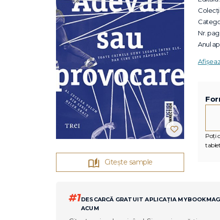
Colecții
Categor
Nr. pagi
Anul apa
Afișea
For
Poți c
tablet
Citește sample
#1
DESCARCĂ GRATUIT APLICAȚIA MYBOOKMA
ACUM