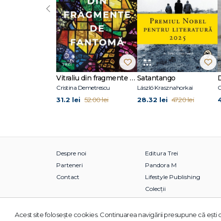
‹
Vitraliu din fragmente de fantomă
Satantango
Cristina Demetrescu
László Krasznahorkai
C
31.2 lei
28.32 lei
52.00 lei
47.20 lei
Despre noi
Editura Trei
Parteneri
Pandora M
Contact
Lifestyle Publishing
Colecții
Acest site foloseşte cookies. Continuarea navigării presupune că eşti d
© 2026 Grupul Editorial TREI. Toate drepturile rezervate.