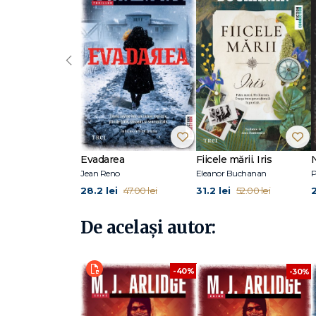
‹
Evadarea
Fiicele mării. Iris
Jean Reno
Eleanor Buchanan
P
28.2 lei
31.2 lei
47.00 lei
52.00 lei
De același autor:
-40%
-30%