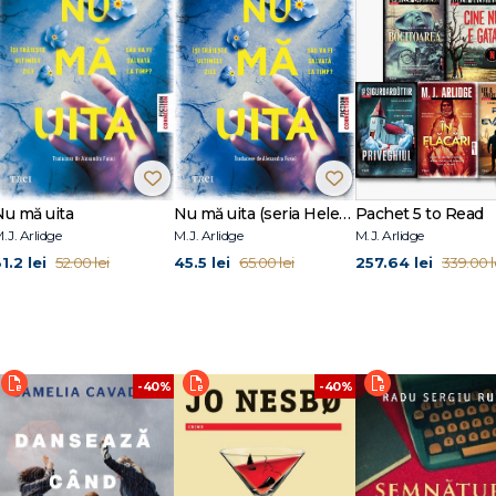
Nu mă uita
Nu mă uita (seria Helen Grace, vol.12)
Pachet 5 to Read
.J. Arlidge
M.J. Arlidge
M.J. Arlidge
1.2 lei
45.5 lei
257.64 lei
52.00 lei
65.00 lei
339.00 l
-40%
-40%