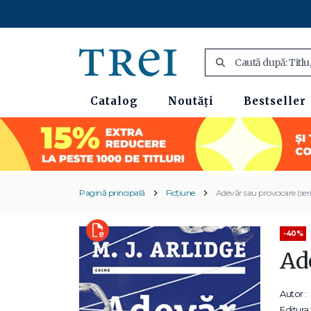
Catalog
Noutăți
Bestseller
Pagină principală
Ficțiune
Adevăr sau provocare (seri
-40%
Ade
Autor :
Editura: