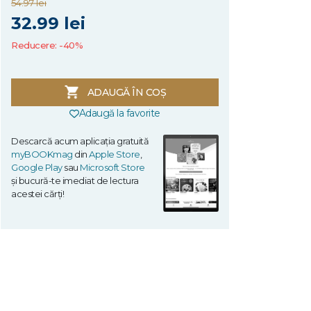
54.97 lei
32.99 lei
Reducere: -40%
ADAUGĂ ÎN COȘ
Adaugă la favorite
Descarcă acum aplicația gratuită
myBOOKmag
din
Apple Store
,
Google Play
sau
Microsoft Store
și bucură-te imediat de lectura
acestei cărți!