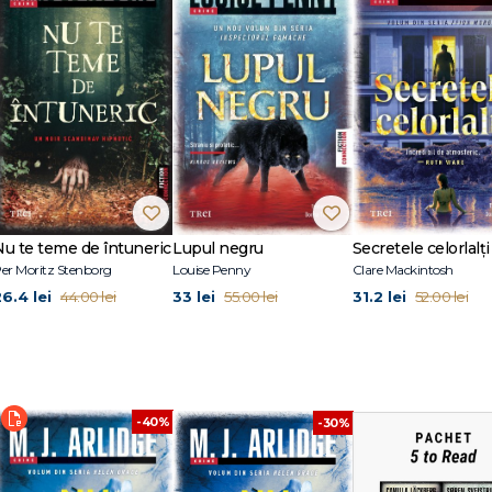
Nu te teme de întuneric
Lupul negru
Secretele celorlalți
er Moritz Stenborg
Louise Penny
Clare Mackintosh
26.4 lei
33 lei
31.2 lei
44.00 lei
55.00 lei
52.00 lei
-40%
-30%