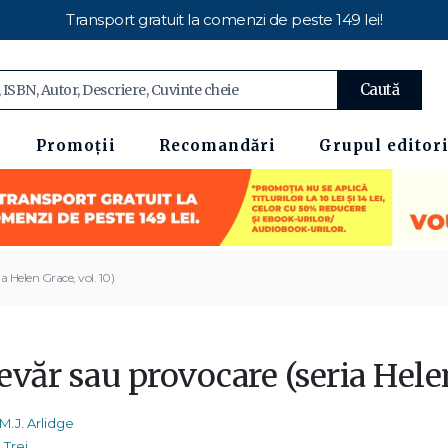
Transport gratuit la comenzi de peste 149 lei!
Caută
Promoții
Recomandări
Grupul editori
a Helen Grace, vol. 10)
văr sau provocare (seria Helen
M.J. Arlidge
Trei