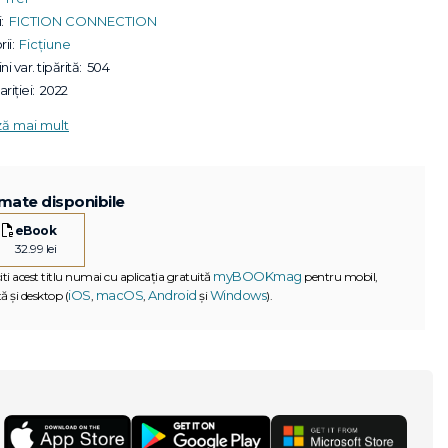
:
FICTION CONNECTION
ii:
Ficțiune
ni var. tipărită:
504
riției:
2022
ză mai mult
mate disponibile
eBook
32.99 lei
myBOOKmag
iti acest titlu numai cu aplicația gratuită
pentru mobil,
iOS
macOS
Android
Windows
ă și desktop (
,
,
și
).
G