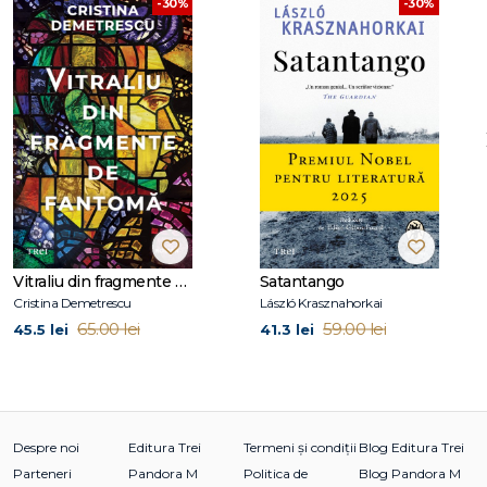
-30%
-30%
Vitraliu din fragmente de fantomă
Satantango
Cristina Demetrescu
László Krasznahorkai
65.00 lei
59.00 lei
45.5 lei
41.3 lei
Despre noi
Editura Trei
Termeni și condiții
Blog Editura Trei
Parteneri
Pandora M
Politica de
Blog Pandora M