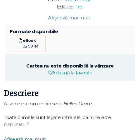
Editura:
Trei
Afișează mai mult
Formate disponibile
eBook
32.99 lei
Cartea nu este disponibilă la vânzare
Adaugă la favorite
Descriere
Al zecelea roman din seria
Hellen Grace
Toate crimele sunt legate între ele, dar cine este
păpușarul?
Un val de crime se abate peste oraș și nimeni nu mai e în
Afișează mai mult