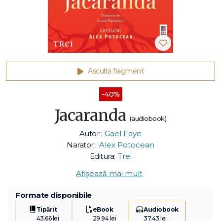
Ascultă fragment
-40%
Jacaranda
(audiobook)
Autor :
Gaël Faye
Narator :
Alex Potocean
Editura:
Trei
Afișează mai mult
Formate disponibile
Tipărit
eBook
Audiobook
43.66 lei
29.94 lei
37.43 lei