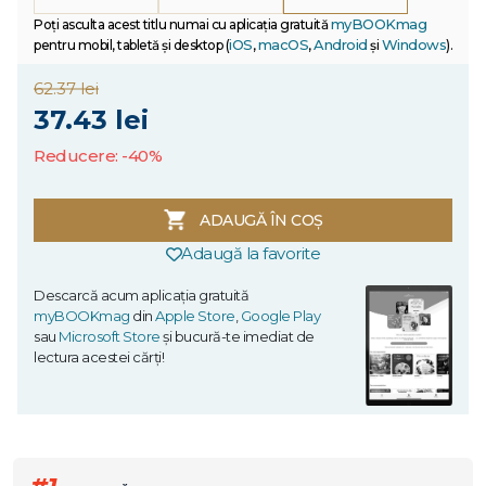
myBOOKmag
Poți asculta acest titlu numai cu aplicația gratuită
iOS
macOS
Android
Windows
pentru mobil, tabletă și desktop (
,
,
și
).
62.37 lei
37.43 lei
Reducere: -40%
ADAUGĂ ÎN COȘ
Adaugă la favorite
Descarcă acum aplicația gratuită
myBOOKmag
din
Apple Store
,
Google Play
sau
Microsoft Store
și bucură-te imediat de
lectura acestei cărți!