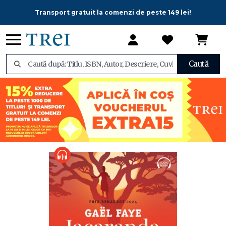
Transport gratuit la comenzi de peste 149 lei!
Caută