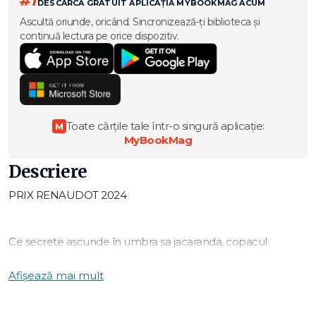
#1
DESCARCĂ GRATUIT APLICAȚIA MYBOOKMAG ACUM
Ascultă oriunde, oricând. Sincronizează-ți biblioteca și
continuă lectura pe orice dispozitiv.
Toate cărțile tale într-o singură aplicație:
M
MyBookMag
Descriere
PRIX RENAUDOT 2024
Ce secrete ascunde în umbra sa jacaranda, copacul
preferat al Stellei? Prietenul ei, Milan, va avea nevoie de ani
buni pentru a le descoperi. Ani întregi pentru a răzbate prin
Afișează mai mult
tăcerile din Rwanda, devastată după genocidul împotriva
populației tutsi. Redându-le vocea celor dispăruți, tinerii vor