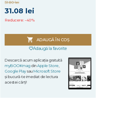
51.80 lei
31.08 lei
Reducere: -40%
ADAUGĂ ÎN COȘ
Adaugă la favorite
Descarcă acum aplicația gratuită
myBOOKmag
din
Apple Store
,
Google Play
sau
Microsoft Store
și bucură-te imediat de lectura
acestei cărți!