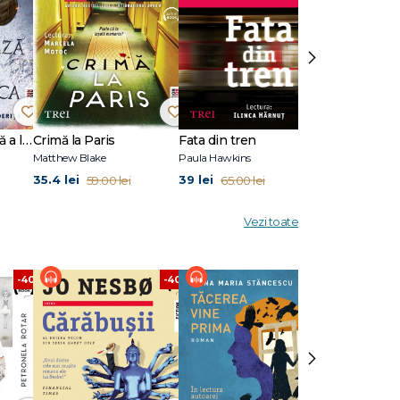
ournal
›
încet
omanului
ți
Ultima după-amiază a lui Seneca
Crimă la Paris
Fata din tren
ev este
Matthew Blake
Paula Hawkins
Christie Watson
35.4 lei
39 lei
34.89 lei
59.00 lei
65.00 lei
58
Vezi toate
-40%
-40%
-40%
›