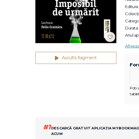
Editura:
Colecții
Categor
Durata:
Anul apa
Afișea
Ascultă fragment
For
Poți 
tablet
#1
DESCARCĂ GRATUIT APLICAȚIA MYBOOKMA
ACUM