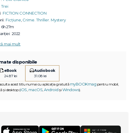
Trei
:
FICTION CONNECTION
ii:
Ficțiune
,
Crime. Thriller. Mystery
6h 27m
riției:
2022
ză mai mult
mate disponibile
eBook
Audiobook
24.87 lei
31.08 lei
myBOOKmag
asculta acest titlu numai cu aplicația gratuită
pentru mobil,
iOS
macOS
Android
Windows
ă și desktop (
,
,
și
).
G