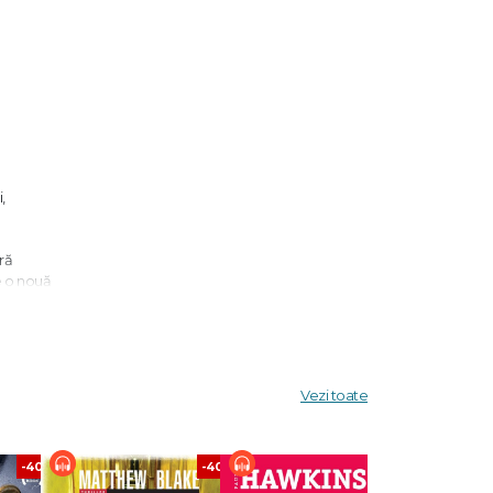
,
ră
e o nouă
țele
în Rusia
răzbu-
Vezi toate
menit,
-40%
-40%
-40%
ei." –