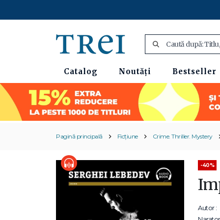
Catalog
Noutăți
Bestseller
Pagină principală
Ficțiune
Crime. Thriller. Mystery
-40%
Im
Autor :
Narator 