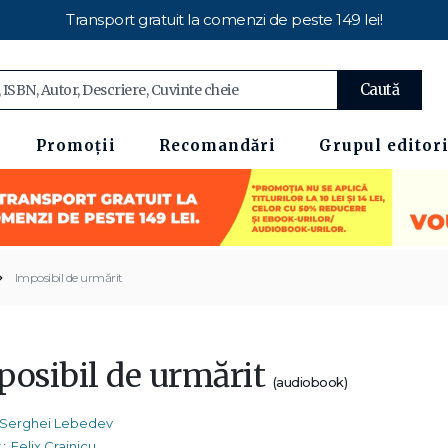
Transport gratuit la comenzi de peste 149 lei!
Caută
Promoții
Recomandări
Grupul editori
Imposibil de urmărit
posibil de urmărit
(audiobook)
Serghei Lebedev
:
Felix Crainicu