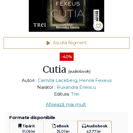
Ascultă fragment
-40%
Cutia
(audiobook)
Autori :
Camilla Läckberg
,
Henrik Fexeus
Narator :
Ruxandra Enescu
Editura:
Trei
Afișează mai mult
Formate disponibile
Tipărit
eBook
Audiobook
51.06 lei
35.01 lei
43.77 lei