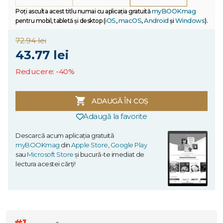
myBOOKmag
Poți asculta acest titlu numai cu aplicația gratuită
iOS
macOS
Android
Windows
pentru mobil, tabletă și desktop (
,
,
și
).
72.94 lei
43.77 lei
Reducere: -40%
ADAUGĂ ÎN COȘ
Adaugă la favorite
Descarcă acum aplicația gratuită
myBOOKmag
din
Apple Store
,
Google Play
sau
Microsoft Store
și bucură-te imediat de
lectura acestei cărți!