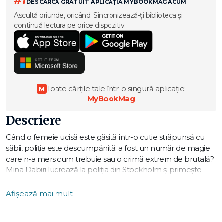
#1
DESCARCĂ GRATUIT APLICAȚIA MYBOOKMAG ACUM
Ascultă oriunde, oricând. Sincronizează-ți biblioteca și
continuă lectura pe orice dispozitiv.
Toate cărțile tale într-o singură aplicație:
M
MyBookMag
Descriere
Când o femeie ucisă este găsită într-o cutie străpunsă cu
săbii, poliţia este descumpănită: a fost un număr de magie
care n-a mers cum trebuie sau o crimă extrem de brutală?
Mina Dabiri lucrează la poliţia din Stockholm și primește
ajutorul lui Vincent Walder, un mentalist și expert în limbaj
corporal și magie.
Afișează mai mult
Mina și Vincent fac legături cu cazuri mai vechi și își dau
seama că sunt pe urmele unui criminal în serie nemilos,