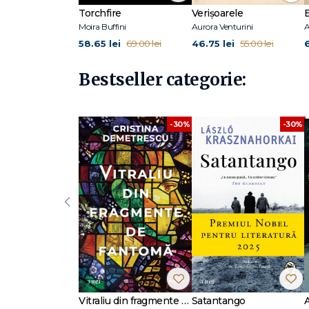
Torchfire
Verișoarele
Moira Buffini
Aurora Venturini
A
58.65 lei
46.75 lei
69.00 lei
55.00 lei
Bestseller categorie:
-30%
-30%
‹
Vitraliu din fragmente de fantomă
Satantango