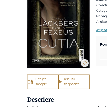
Colecții
Categor
Nr. pagi
Anul apa
Afișea
For
Citește
Ascultă
sample
fragment
Descriere