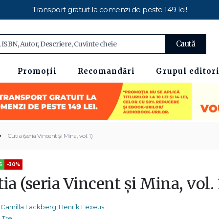
Transport gratuit la comenzi de peste 149 lei!
Caută
Promoții
Recomandări
Grupul editori
Cutia (seria Vincent și Mina, vol. 1)
5
-30%
ia (seria Vincent și Mina, vol. 
Camilla Läckberg
,
Henrik Fexeus
Trei