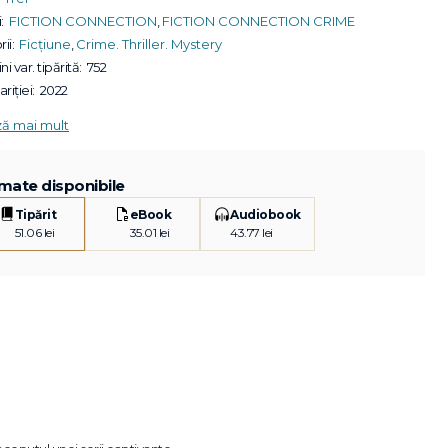
:
FICTION CONNECTION
,
FICTION CONNECTION CRIME
ii:
Ficțiune
,
Crime. Thriller. Mystery
ni var. tipărită:
752
riției:
2022
ză mai mult
mate disponibile
Tipărit
eBook
Audiobook
51.06 lei
35.01 lei
43.77 lei