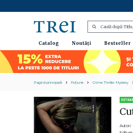
Catalog
Noutăți
Bestseller
Pagină principală
Ficțiune
Crime. Thriller. Mystery
EXTRA1
Cut
Autori :
Editura: