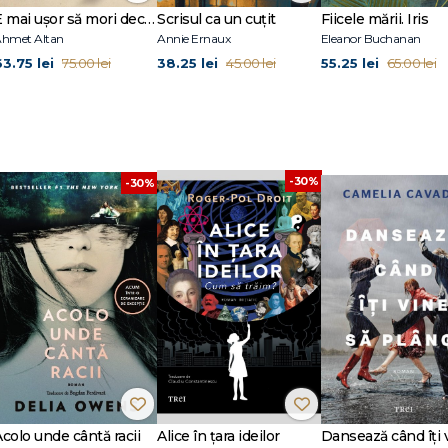
E mai ușor să mori decât să iubești (seria Cvartetul Otoman, vol.3)
Scrisul ca un cuțit
Fiicele mării. Iris
hmet Altan
Annie Ernaux
Eleanor Buchanan
63.75 lei
38.25 lei
55.25 lei
75.00 lei
45.00 lei
65.00 lei
-30%
-30%
Acolo unde cântă racii
Alice în țara ideilor