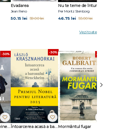
Evadarea
Nu te teme de întuneric
Ultimul răsăr
Jean Reno
Per Moritz Stenborg
Anna Todd
50.15 lei
46.75 lei
50.15 lei
59.00 lei
55.00 lei
59.
Vezi toate
-30%
-30%
-30%
›
Dansează când îți vine să plângi
Întoarcerea acasă a baronului Wenckheim
Mormântul fugar
Un animal să