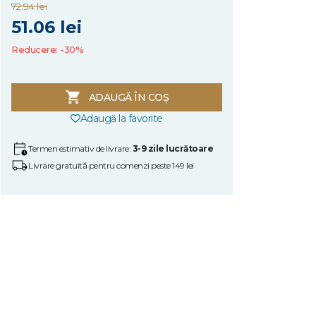
72.94 lei
51.06 lei
Reducere: -30%
ADAUGĂ ÎN COȘ
Adaugă la favorite
Termen estimativ de livrare:
3-9 zile lucrătoare
Livrare gratuită pentru comenzi peste 149 lei