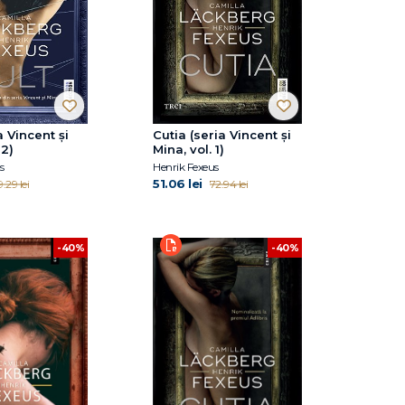
a Vincent și
Cutia (seria Vincent și
 2)
Mina, vol. 1)
s
Henrik Fexeus
51.06 lei
.29 lei
72.94 lei
-40%
-40%