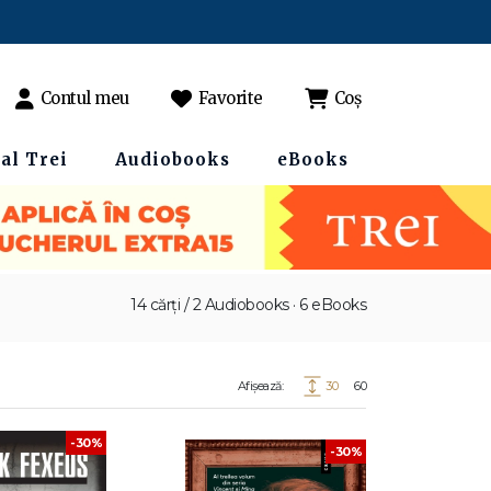
Contul meu
Favorite
Coș
al Trei
Audiobooks
eBooks
14 cărți / 2 Audiobooks · 6 eBooks
Afișează:
30
60
-30%
-30%