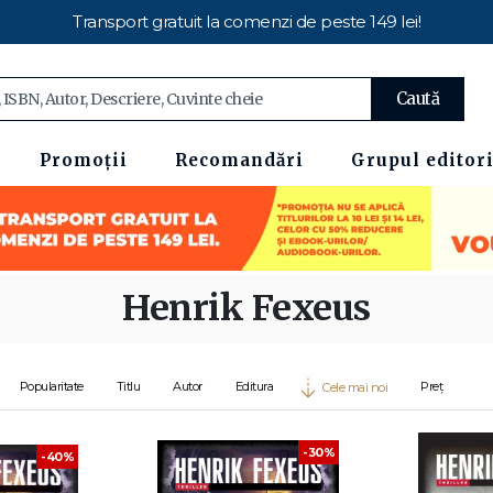
Transport gratuit la comenzi de peste 149 lei!
Caută
Promoții
Recomandări
Grupul editori
Henrik Fexeus
Popularitate
Titlu
Autor
Editura
Preț
Cele mai noi
-30%
-40%