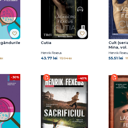
i gândurile
Cutia
Cult (seri
Mina, vol.
Henrik Fexeus
Henrik Fexeu
43.77 lei
55.51 lei
lei
72.94 lei
79
-30%
-40%