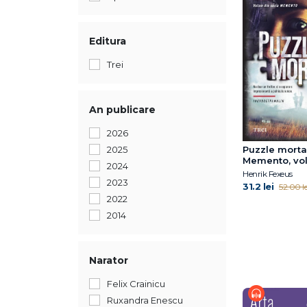
Editura
Trei
An publicare
2026
2025
Puzzle mortal
Memento, vol
2024
Henrik Fexeus
2023
31.2 lei
52.00 le
2022
2014
Narator
Felix Crainicu
Ruxandra Enescu