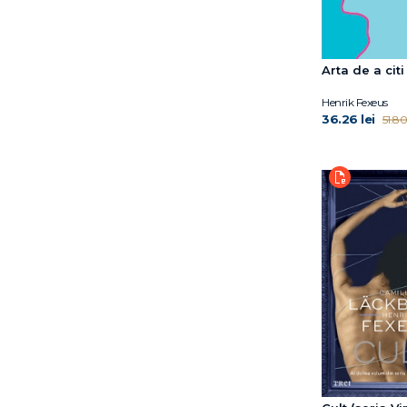
Arta de a cit
Henrik Fexeus
36.26 lei
51.80 