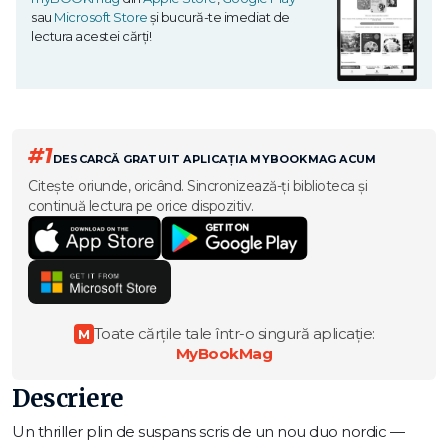
sau
Microsoft Store
și bucură-te imediat de
lectura acestei cărți!
#1
DESCARCĂ GRATUIT APLICAȚIA MYBOOKMAG ACUM
Citește oriunde, oricând. Sincronizează-ți biblioteca și
continuă lectura pe orice dispozitiv.
Toate cărțile tale într-o singură aplicație:
M
MyBookMag
Descriere
Un thriller plin de suspans scris de un nou duo nordic —