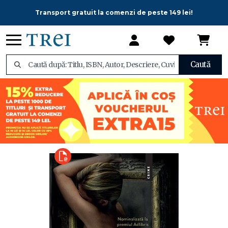
Transport gratuit la comenzi de peste 149 lei!
Caută