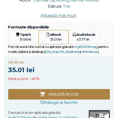
Autori :
Camilla Läckberg
,
Henrik Fexeus
Editura:
Trei
Afișează mai mult
Formate disponibile
Tipărit
eBook
Audiobook
51.06 lei
35.01 lei
43.77 lei
myBOOKmag
Poți citi acest titlu numai cu aplicația gratuită
pentru
iOS
macOS
Android
Windows
mobil, tabletă și desktop (
,
,
și
).
58.35 lei
35.01 lei
Reducere: -40%
ADAUGĂ ÎN COȘ
Adaugă la favorite
Descarcă acum aplicația gratuită
myBOOKmag
din
Apple Store
,
Google Play