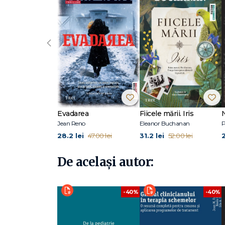
romanul The Lost, prima carte a trilogiei Final Illusion.La 
încarci bateriile. Arta recuperării inteligente (împreună c
Mina: Cutia.
‹
Evadarea
Fiicele mării. Iris
Jean Reno
Eleanor Buchanan
P
28.2 lei
31.2 lei
47.00 lei
52.00 lei
De același autor:
-40%
-40%