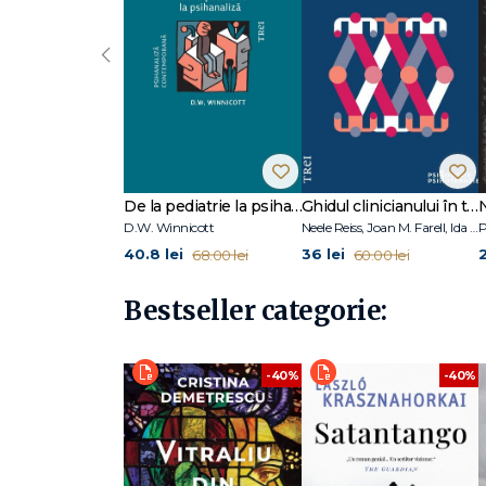
‹
De la pediatrie la psihanaliză
Ghidul clinicianului în terapia schemelor
D.W. Winnicott
Neele Reiss, Joan M. Farell, Ida A.Show
P
40.8 lei
36 lei
68.00 lei
60.00 lei
Bestseller categorie:
-40%
-40%