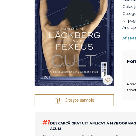
Colecții
Categor
Nr. pagi
Anul apa
Afișea
For
Poți c
tablet
Citește sample
#1
DESCARCĂ GRATUIT APLICAȚIA MYBOOKMA
ACUM