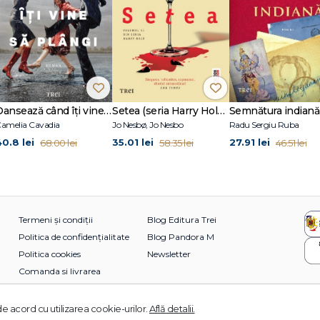
Dansează când îți vine să plângi
Setea (seria Harry Hole, vol. 11)
Semnătura indiană
amelia Cavadia
Jo Nesbø, Jo Nesbo
Radu Sergiu Ruba
40.8 lei
35.01 lei
27.91 lei
68.00 lei
58.35 lei
46.51 lei
Termeni și condiții
Blog Editura Trei
Politica de confidențialitate
Blog Pandora M
Politica cookies
Newsletter
Comanda si livrarea
e acord cu utilizarea cookie-urilor.
Află detalii.