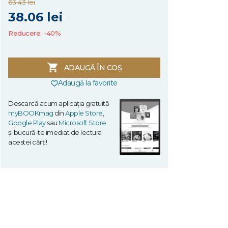
63.43 lei
38.06 lei
Reducere: -40%
ADAUGĂ ÎN COȘ
Adaugă la favorite
Descarcă acum aplicația gratuită
myBOOKmag
din
Apple Store
,
Google Play
sau
Microsoft Store
și bucură-te imediat de lectura
acestei cărți!