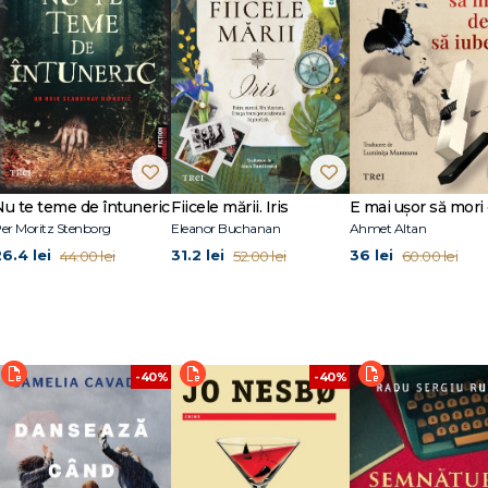
Nu te teme de întuneric
Fiicele mării. Iris
er Moritz Stenborg
Eleanor Buchanan
Ahmet Altan
26.4 lei
31.2 lei
36 lei
44.00 lei
52.00 lei
60.00 lei
-40%
-40%