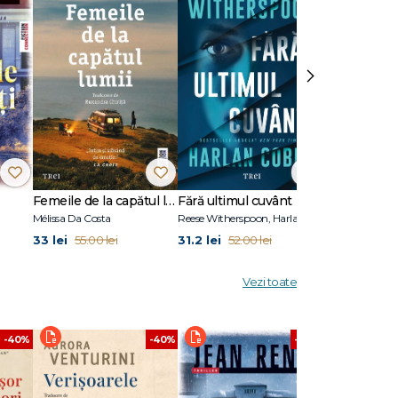
Cum să-ţi
t și
›
Femeile de la capătul lumii
Fără ultimul cuvânt
Stare de vis
Mélissa Da Costa
Reese Witherspoon, Harlan Coben
Eric Puchner
33 lei
31.2 lei
31.2 lei
55.00 lei
52.00 lei
52.00
Vezi toate
-40%
-40%
-40%