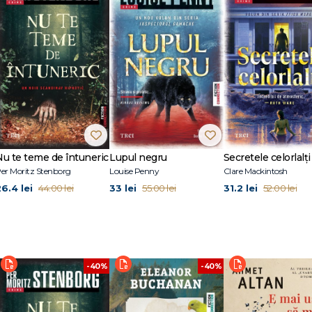
Editura Trei, au mai apărut Manualul abilităţilor sociale superioare și Reload: 
u Catharina Enblad).Tot la Editura Trei a apărut și primul volum al seriei Vincen
Nu te teme de întuneric
Lupul negru
Secretele celorlalți
er Moritz Stenborg
Louise Penny
Clare Mackintosh
26.4 lei
33 lei
31.2 lei
44.00 lei
55.00 lei
52.00 lei
-40%
-40%