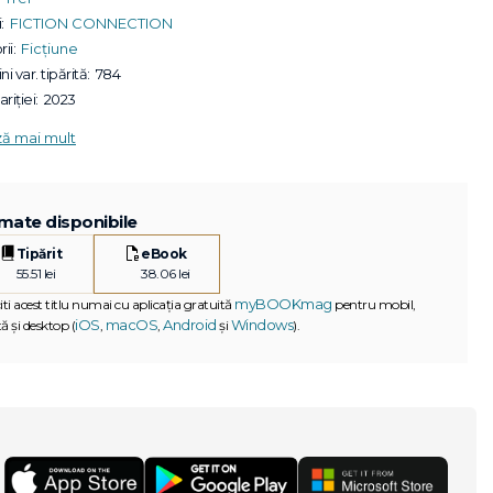
:
FICTION CONNECTION
ii:
Ficțiune
ni var. tipărită:
784
riției:
2023
ză mai mult
mate disponibile
Tipărit
eBook
55.51 lei
38.06 lei
myBOOKmag
iti acest titlu numai cu aplicația gratuită
pentru mobil,
iOS
macOS
Android
Windows
ă și desktop (
,
,
și
).
G