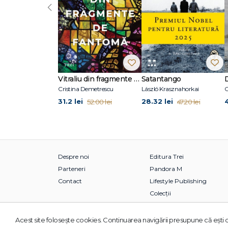
‹
Vitraliu din fragmente de fantomă
Satantango
Cristina Demetrescu
László Krasznahorkai
C
31.2 lei
28.32 lei
52.00 lei
47.20 lei
Despre noi
Editura Trei
Parteneri
Pandora M
Contact
Lifestyle Publishing
Colecții
Acest site foloseşte cookies. Continuarea navigării presupune că eşti d
© 2026 Grupul Editorial TREI. Toate drepturile rezervate.