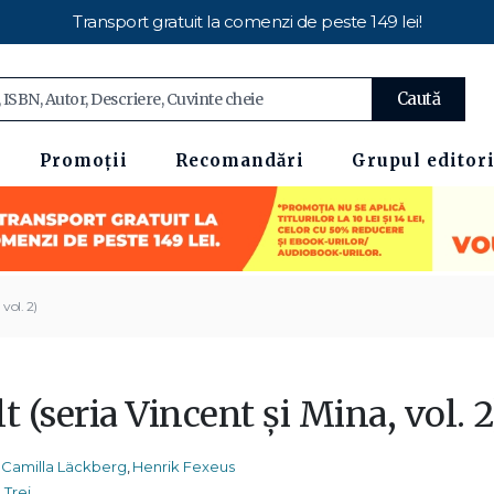
Transport gratuit la comenzi de peste 149 lei!
Caută
Promoții
Recomandări
Grupul editori
 vol. 2)
t (seria Vincent și Mina, vol. 
Camilla Läckberg
,
Henrik Fexeus
Trei