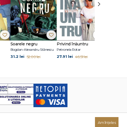
›
Soarele negru
Privind înăuntru
Suflete per
Bogdan-Alexandru Stănescu
Petronela Rotar
John Marrs
31.2 lei
27.91 lei
24.87 lei
52.00 lei
46.51 lei
41
Am înțeles
Dezvoltat de: