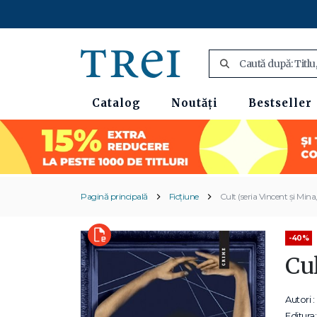
Catalog
Noutăți
Bestseller
Pagină principală
Ficțiune
Cult (seria Vincent și Mina,
-40%
Cul
Autori :
Editura: