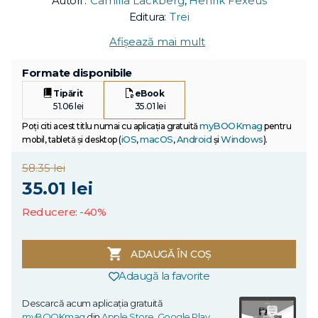
Autori :
Camilla Läckberg
,
Henrik Fexeus
Editura:
Trei
Afișează mai mult
Formate disponibile
Tipărit
eBook
51.06 lei
35.01 lei
myBOOKmag
Poți citi acest titlu numai cu aplicația gratuită
pentru
iOS
macOS
Android
Windows
mobil, tabletă și desktop (
,
,
și
).
58.35 lei
35.01 lei
Reducere: -40%
ADAUGĂ ÎN COȘ
Adaugă la favorite
Descarcă acum aplicația gratuită
myBOOKmag
din
Apple Store
,
Google Play