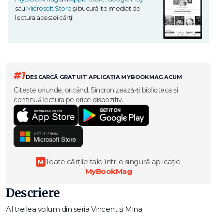
sau
Microsoft Store
și bucură-te imediat de
lectura acestei cărți!
#1
DESCARCĂ GRATUIT APLICAȚIA MYBOOKMAG ACUM
Citește oriunde, oricând. Sincronizează-ți biblioteca și
continuă lectura pe orice dispozitiv.
Toate cărțile tale într-o singură aplicație:
M
MyBookMag
Descriere
Al treilea volum din seria Vincent și Mina