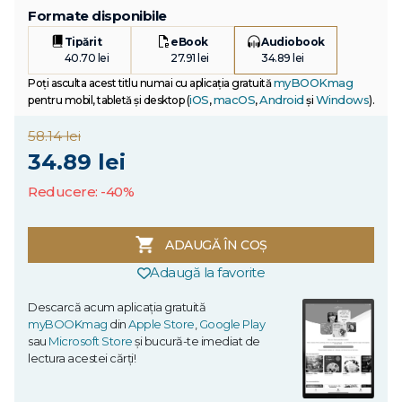
Formate disponibile
Tipărit
eBook
Audiobook
40.70 lei
27.91 lei
34.89 lei
myBOOKmag
Poți asculta acest titlu numai cu aplicația gratuită
iOS
macOS
Android
Windows
pentru mobil, tabletă și desktop (
,
,
și
).
58.14 lei
34.89 lei
Reducere: -40%
ADAUGĂ ÎN COȘ
Adaugă la favorite
Descarcă acum aplicația gratuită
myBOOKmag
din
Apple Store
,
Google Play
sau
Microsoft Store
și bucură-te imediat de
lectura acestei cărți!