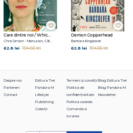
opere de artă. El País
Care dintre noi / Which One of Us
Demon Copperhead
Chris Simion - Mercurian, Cătălina Flămînzeanu
Barbara Kingsolver
104.66 lei
104.66 lei
62.8 lei
62.8 lei
Despre noi
Editura Trei
Termeni și condiții
Blog Editura Trei
Parteneri
Pandora M
Politica de
Blog Pandora M
Contact
Lifestyle
confidențialitate
Newsletter
Publishing
Politica cookies
Colecții
Comanda si
livrarea