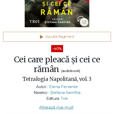
Ascultă fragment
-40%
Cei care pleacă şi cei ce
rămân
(audiobook)
Tetralogia Napolitană, vol. 3
Autor :
Elena Ferrante
Narator :
Ștefana Samfira
Editura:
Trei
Afișează mai mult