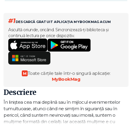
#1
DESCARCĂ GRATUIT APLICAȚIA MYBOOKMAG ACUM
Ascultă oriunde, oricând. Sincronizează-ți biblioteca și
continuă lectura pe orice dispozitiv.
Toate cărțile tale într-o singură aplicație:
M
MyBookMag
Descriere
În liniștea cea mai deplină sau în mijlocul evenimentelor
tumultuoase, atunci când ne simțim în siguranță sau în
pericol, când suntem nevinovați sau imorali, suntem o
mulțime formată din ceilalți. Iar această mulțime e cu
siguranță o binecuvântare pentru literatură.