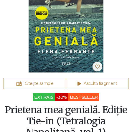
Citește sample
Ascultă fragment
EXTRA15
-30%
BESTSELLER
Prietena mea genială. Ediție
Tie-in (Tetralogia