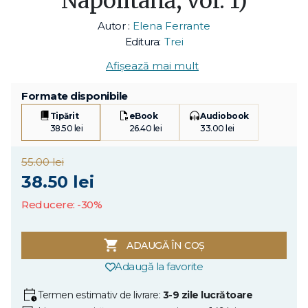
Napolitană, vol. 1)
Autor :
Elena Ferrante
Editura:
Trei
Afișează mai mult
Formate disponibile
Tipărit
eBook
Audiobook
38.50 lei
26.40 lei
33.00 lei
55.00 lei
38.50 lei
Reducere: -30%
ADAUGĂ ÎN COȘ
Adaugă la favorite
Termen estimativ de livrare:
3-9 zile lucrătoare