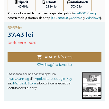
Tipărit
eBook
Audiobook
43.66 lei
29.94 lei
37.43 lei
myBOOKmag
Poți asculta acest titlu numai cu aplicația gratuită
iOS
macOS
Android
Windows
pentru mobil, tabletă și desktop (
,
,
și
).
62.37 lei
37.43 lei
Reducere: -40%
ADAUGĂ ÎN COȘ
Adaugă la favorite
Descarcă acum aplicația gratuită
myBOOKmag
din
Apple Store
,
Google Play
sau
Microsoft Store
și bucură-te imediat de
lectura acestei cărți!