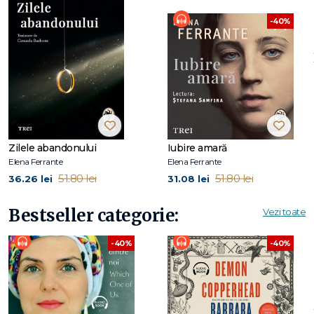
Repubblica
-40%
Zilele abandonului
Iubire amară
Elena Ferrante
Elena Ferrante
51.80 lei
51.80 lei
36.26 lei
31.08 lei
Bestseller categorie:
Vezi toate
-40%
-40%