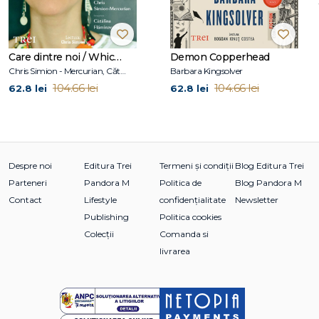
Care dintre noi / Which One of Us
Demon Copperhead
Chris Simion - Mercurian, Cătălina Flămînzeanu
Barbara Kingsolver
104.66 lei
104.66 lei
62.8 lei
62.8 lei
Despre noi
Editura Trei
Termeni și condiții
Blog Editura Trei
Parteneri
Pandora M
Politica de
Blog Pandora M
Contact
Lifestyle
confidențialitate
Newsletter
Publishing
Politica cookies
Colecții
Comanda si
livrarea