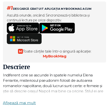
#1
DESCARCĂ GRATUIT APLICAȚIA MYBOOKMAG ACUM
Ascultă oriunde, oricând. Sincronizează-ți biblioteca și
continuă lectura pe orice dispozitiv.
Toate cărțile tale într-o singură aplicație:
M
MyBookMag
Descriere
Indiferent cine se ascunde în spatele numelui Elena
Ferrante, misteriosul pseudonim folosit de autoarea
romanelor napolitane, două lucruri sunt certe: e femeie şi
ştie să descrie oraşul Napoli mai bine ca oricine. Stilul ei are
finețea unei pânze de păianjen, dar totodată o forță a
expresiei şi o magie aparte, cu care creează o întreagă
Afișează mai mult
lume. Huffington Post