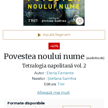
Ascultă fragment
-40%
Povestea noului nume
(audiobook)
Tetralogia napolitană vol. 2
Autor :
Elena Ferrante
Narator :
Ștefana Samfira
Editura:
Trei
Afișează mai mult
Formate disponibile