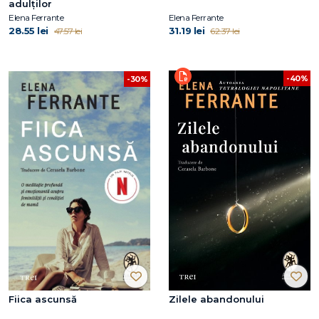
adulților
Elena Ferrante
Elena Ferrante
28.55 lei
31.19 lei
47.57 lei
62.37 lei
-40%
-30%
Fiica ascunsă
Zilele abandonului