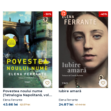
-40%
-30%
Povestea noului nume
Iubire amară
(Tetralogia Napolitană, vol.
2)
Elena Ferrante
Elena Ferrante
43.66 lei
24.87 lei
62.37 lei
41.44 lei