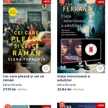
-40%
-40%
Cei care pleacă şi cei ce
Viața mincinoasă a
rămân
adulților
Elena Ferrante
Elena Ferrante
27.91 lei
22.84 lei
46.51 lei
38.06 lei
-40%
-40%