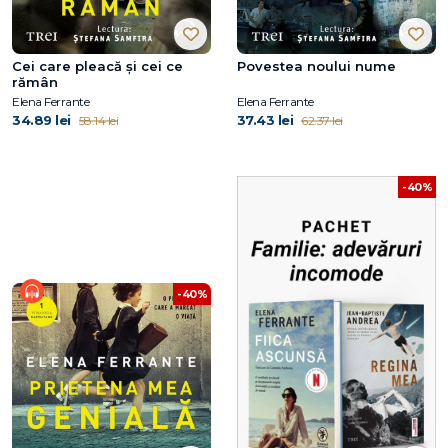
Cei care pleacă şi cei ce
Povestea noului nume
rămân
Elena Ferrante
Elena Ferrante
34.89 lei
37.43 lei
58.14 lei
62.37 lei
-40%
-40%