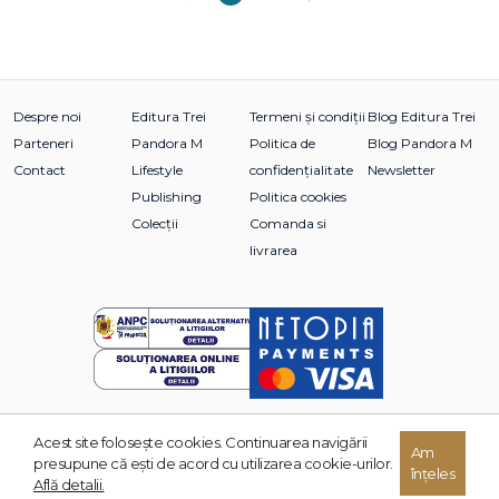
Despre noi
Editura Trei
Termeni și condiții
Blog Editura Trei
Parteneri
Pandora M
Politica de
Blog Pandora M
Contact
Lifestyle
confidențialitate
Newsletter
Publishing
Politica cookies
Colecții
Comanda si
livrarea
Acest site foloseşte cookies. Continuarea navigării
Am
© 2026 Grupul Editorial TREI. Toate drepturile rezervate.
presupune că eşti de acord cu utilizarea cookie-urilor.
înțeles
Dezvoltat de:
Află detalii.