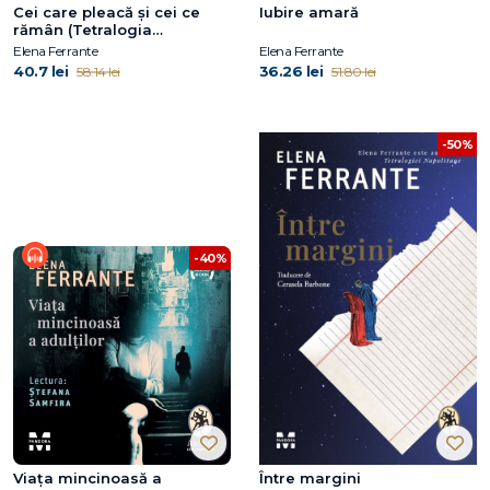
Cei care pleacă şi cei ce
Iubire amară
rămân (Tetralogia
Napolitană, vol. 3)
Elena Ferrante
Elena Ferrante
40.7 lei
36.26 lei
58.14 lei
51.80 lei
-50%
-40%
Viața mincinoasă a
Între margini