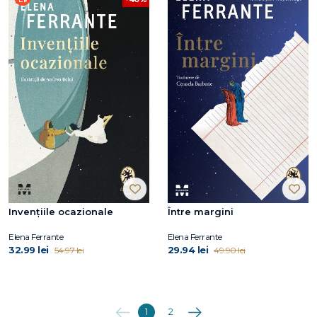
Invențiile ocazionale
Între margini
Elena Ferrante
Elena Ferrante
32.99 lei
29.94 lei
54.97 lei
49.90 lei
Anterioara
Următoarea
1
2