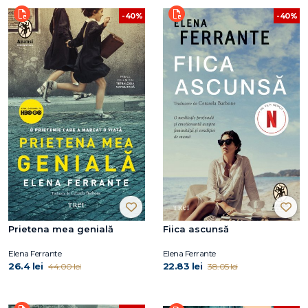
-40%
-40%
Prietena mea genială
Fiica ascunsă
Elena Ferrante
Elena Ferrante
26.4 lei
22.83 lei
44.00 lei
38.05 lei