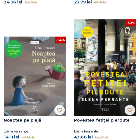
34.36 lei
23.79 lei
68.71 lei
47.57 lei
-30%
-54%
Noaptea pe plajă
Povestea fetiței pierdute
Elena Ferrante
Elena Ferrante
14.11 lei
43.66 lei
30.66 lei
62.37 lei