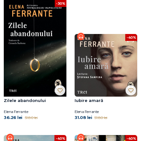
-30%
-40%
Zilele abandonului
Iubire amară
Elena Ferrante
Elena Ferrante
36.26 lei
31.08 lei
51.80 lei
51.80 lei
-40%
-40%