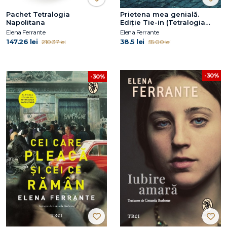
Pachet Tetralogia
Prietena mea genială.
Napolitana
Ediție Tie-in (Tetralogia
Napolitană, vol. 1)
Elena Ferrante
Elena Ferrante
147.26 lei
38.5 lei
210.37 lei
55.00 lei
-30%
-30%