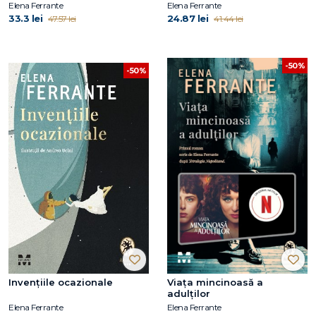
Elena Ferrante
Elena Ferrante
33.3 lei
24.87 lei
47.57 lei
41.44 lei
-50%
-50%
Invențiile ocazionale
Viața mincinoasă a
adulților
Elena Ferrante
Elena Ferrante