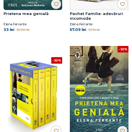
Prietena mea genială
Pachet Familie: adevăruri
incomode
Elena Ferrante
Elena Ferrante
33 lei
57.09 lei
55.00 lei
95.14 lei
-30%
-30%