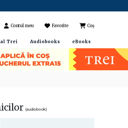
Contul meu
Favorite
Coș
al Trei
Audiobooks
eBooks
nicilor
(audiobook)