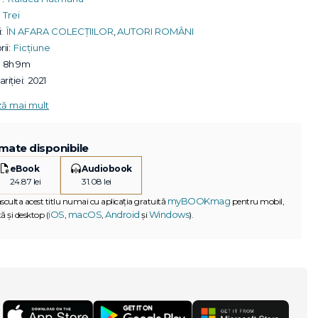
Trei
:
ÎN AFARA COLECȚIILOR
,
AUTORI ROMÂNI
ii:
Ficțiune
8h 9m
riției:
2021
ză mai mult
mate disponibile
eBook
Audiobook
24.87 lei
31.08 lei
myBOOKmag
asculta acest titlu numai cu aplicația gratuită
pentru mobil,
iOS
macOS
Android
Windows
ă și desktop (
,
,
și
).
G