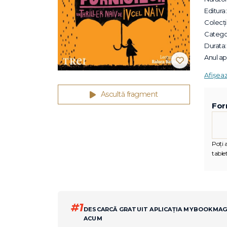
Editura:
Colecții
Categor
Durata:
Anul apa
Afișea
Ascultă fragment
For
Poți 
tablet
#1
DESCARCĂ GRATUIT APLICAȚIA MYBOOKMA
ACUM