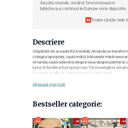
Ascultă oriunde, oricând. Sincronizează-ți
biblioteca și continuă lectura pe orice dispozitiv.
Toate cărțile tale î
M
Descriere
Stăpânită de această frică teribilă, Amanda se transformă 
colegii și apropiații, caută indicii, bănuiește implicarea
Amanda caută adevărul despre ea și despre părinții ei, caut
lume, în familie și în propriul corp. Tot investigând, Aman
Dar oare va afla ce o interesează cu adevărat?
Despre autor:
Afișează mai mult
Iv cel Naiv este un inginer român contemporan. Devenit s
este lentila prin care privește lumea din jur, simţindu-i sp
Din dorinţa lui de a apropia oamenii de poezie și de a-i
Bestseller categorie:
de poezie. Acum, acest prim volum de proză nu vrea să sc
mai pună câteva.
Romanul așteaptă să fie deschis de oameni deschiși, criticat
-40%
-40