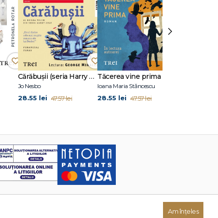
›
Cărăbușii (seria Harry Hole, vol. 2)
Tăcerea vine prima
Mereu cu gâ
Jo Nesbo
Ioana Maria Stăncescu
Jean‑Baptiste 
28.55 lei
28.55 lei
47.58 lei
47.57 lei
47.57 lei
79.
Am înțeles
Dezvoltat de: