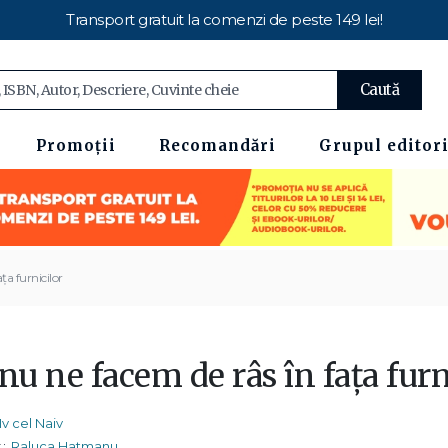
Transport gratuit la comenzi de peste 149 lei!
Caută
Promoții
Recomandări
Grupul editori
ța furnicilor
nu ne facem de râs în fața fur
Iv cel Naiv
:
Raluca Hatmanu