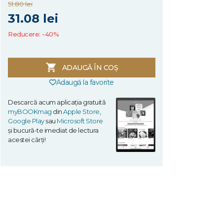
51.80 lei
31.08 lei
Reducere: -40%
ADAUGĂ ÎN COȘ
Adaugă la favorite
Descarcă acum aplicația gratuită
myBOOKmag
din
Apple Store
,
Google Play
sau
Microsoft Store
și bucură-te imediat de lectura
acestei cărți!