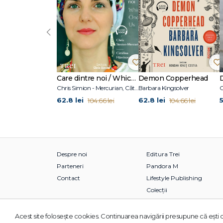
‹
Care dintre noi / Which One of Us
Demon Copperhead
Chris Simion - Mercurian, Cătălina Flămînzeanu
Barbara Kingsolver
C
62.8 lei
62.8 lei
5
104.66 lei
104.66 lei
Despre noi
Editura Trei
Parteneri
Pandora M
Contact
Lifestyle Publishing
Colecții
Acest site foloseşte cookies. Continuarea navigării presupune că eşti d
© 2026 Grupul Editorial TREI. Toate drepturile rezervate.