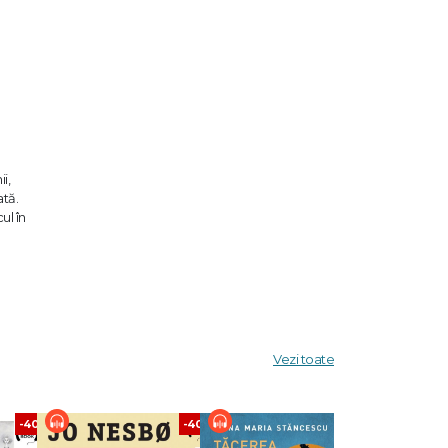
i,
ată.
ul în
tatea
ele.
se volume
Vezi toate
să-și
-40%
-40%
-40%