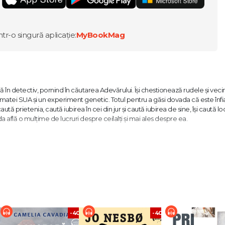
ntr-o singură aplicație:
MyBookMag
în detectiv, pornind în căutarea Adevărului. Își chestionează rudele și vecini
 armatei SUA și un experiment genetic. Totul pentru a găsi dovada că este înfi
ă prietenia, caută iubirea în cei din jur și caută iubirea de sine, își caută loc
da află o mulțime de lucruri despre ceilalți și mai ales despre ea.
criitor. S-a născut online, dintr-un avânt spre www și o pentru poezie. Naivi
eranţele și temerile, îmbrăţișându-i dorurile și neliniștile, oglindindu-i zâmbet
 scăpa de inutila întrebare Ce a vrut să spună poetul? au apărut pe lume șa
ape omenirea de cine știe ce altă întrebare, ci, dimpotrivă, vrea s-o ajute 
 de critici, și, mai cu seamă, citit de cititori.
%
-40%
-40%