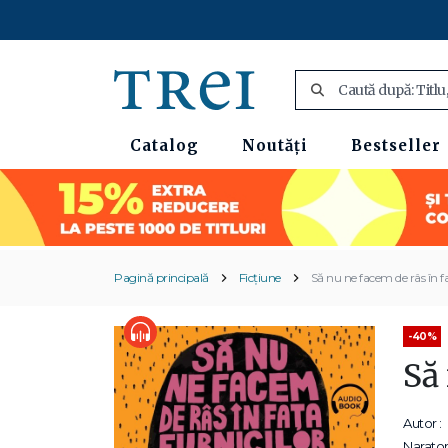
Catalog
Noutăți
Bestseller
Pagină principală
Ficțiune
Să nu ne facem de râs în fa
-40%
Să 
Autor :
Narator 