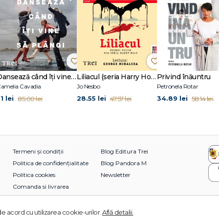
Dansează când îți vine să plângi
Liliacul (seria Harry Hole, vol. 1)
Privind înăuntru
amelia Cavadia
Jo Nesbo
Petronela Rotar
1 lei
28.55 lei
34.89 lei
85.00 lei
47.57 lei
58.14 lei
Termeni și condiții
Blog Editura Trei
Politica de confidențialitate
Blog Pandora M
Politica cookies
Newsletter
Comanda si livrarea
e acord cu utilizarea cookie-urilor.
Află detalii.