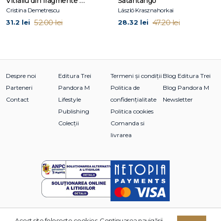
Vitraliu din fragmente de fantomă
Satantango
altă întrebare, ci, dimpotrivă, vrea s-o ajute să-și mai pună
Cristina Demetrescu
László Krasznahorkai
câteva.
52.00 lei
47.20 lei
31.2 lei
28.32 lei
Romanul așteaptă să fie deschis de oameni deschiși, criticat
de critici, și, mai cu seamă, citit de cititori.
Despre noi
Editura Trei
Termeni și condiții
Blog Editura Trei
Parteneri
Pandora M
Politica de
Blog Pandora M
Contact
Lifestyle
confidențialitate
Newsletter
Publishing
Politica cookies
Colecții
Comanda si
livrarea
Acest site foloseşte cookies. Continuarea navigării