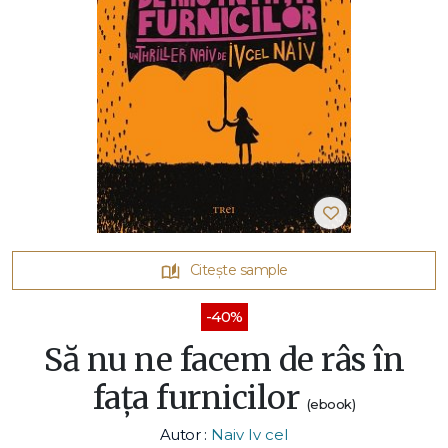
Citește sample
-40%
Să nu ne facem de râs în
fața furnicilor
(ebook)
Autor :
Naiv Iv cel