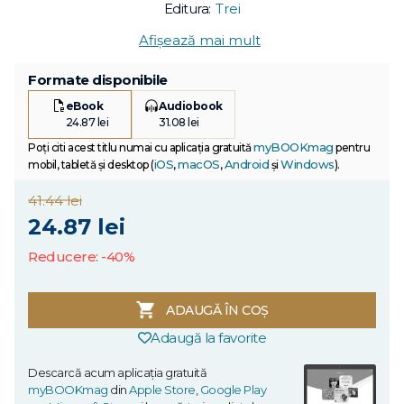
Editura:
Trei
Afișează mai mult
Formate disponibile
eBook
Audiobook
24.87 lei
31.08 lei
myBOOKmag
Poți citi acest titlu numai cu aplicația gratuită
pentru
iOS
macOS
Android
Windows
mobil, tabletă și desktop (
,
,
și
).
41.44 lei
24.87 lei
Reducere: -40%
ADAUGĂ ÎN COȘ
Adaugă la favorite
Descarcă acum aplicația gratuită
myBOOKmag
din
Apple Store
,
Google Play