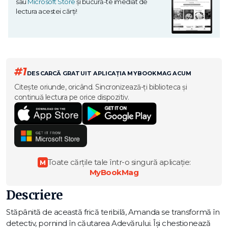
sau
Microsoft Store
și bucură-te imediat de
lectura acestei cărți!
#1
DESCARCĂ GRATUIT APLICAȚIA MYBOOKMAG ACUM
Citește oriunde, oricând. Sincronizează-ți biblioteca și
continuă lectura pe orice dispozitiv.
Toate cărțile tale într-o singură aplicație:
M
MyBookMag
Descriere
Stăpânită de această frică teribilă, Amanda se transformă în
detectiv, pornind în căutarea Adevărului. Își chestionează