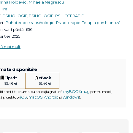
Irina Holdevici
,
Mihaela Negrescu
Trei
:
PSIHOLOGIE
,
PSIHOLOGIE. PSIHOTERAPIE
ii:
Psihoterapie si psihologie
,
Psihoterapie
,
Terapia prin hipnoză
ni var. tipărită:
656
riției:
2025
ză mai mult
mate disponibile
Tipărit
eBook
95.46 lei
65.46 lei
myBOOKmag
iti acest titlu numai cu aplicația gratuită
pentru mobil,
iOS
macOS
Android
Windows
ă și desktop (
,
,
și
).
G