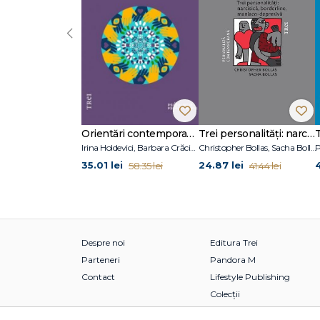
‹
Orientări contemporane în psihoterapie și consiliere psihologică
Trei personalități: narcisică, borderline, maniaco-depresivă
Irina Holdevici, Barbara Crăciun
Christopher Bollas, Sacha Bollas
P
35.01 lei
24.87 lei
58.35 lei
41.44 lei
Despre noi
Editura Trei
Parteneri
Pandora M
Contact
Lifestyle Publishing
Colecții