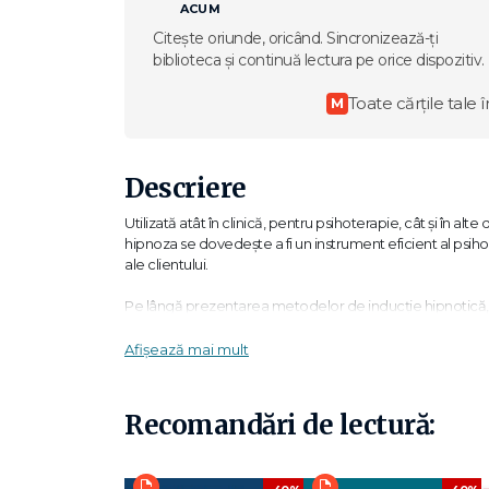
ACUM
Citește oriunde, oricând. Sincronizează-ți
biblioteca și continuă lectura pe orice dispozitiv.
Toate cărțile tale î
M
Descriere
Utilizată atât în clinică, pentru psihoterapie, cât şi în
hipnoza se dovedeşte a fi un instrument eficient al psihol
ale clientului.
Pe lângă prezentarea metodelor de inducţie hipnotică, v
autohipnoză şi hipnoanaliză, precum şi aplicaţii ale hipno
alimentare, combaterea durerii, tulburări sexuale, anxiet
Afișează mai mult
Atât studenţii, cât şi psihologii practicieni vor găsi în ace
zisă.
Recomandări de lectură: