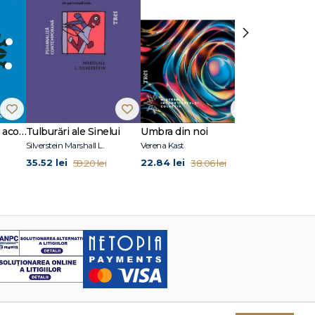
›
10 situații clinice în acompanierea doliului
Tulburări ale Sinelui
Umbra din noi
Fețe ale iubir
Silverstein Marshall L.
Verena Kast
35.52 lei
22.84 lei
29.94 lei
59.20 lei
38.06 lei
49