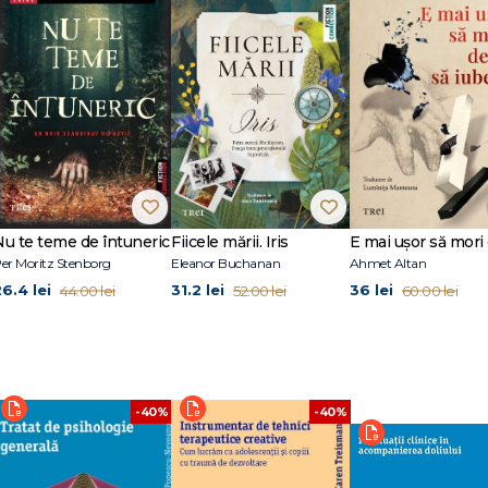
Nu te teme de întuneric
Fiicele mării. Iris
er Moritz Stenborg
Eleanor Buchanan
Ahmet Altan
26.4 lei
31.2 lei
36 lei
44.00 lei
52.00 lei
60.00 lei
-40%
-40%