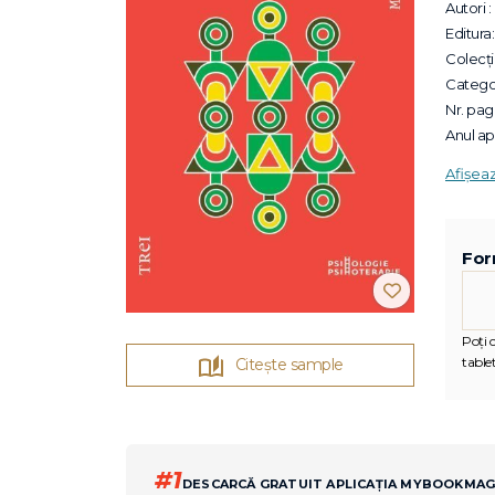
Autori :
Editura:
Colecții
Categor
Nr. pagi
Anul apa
Afișea
For
Poți c
tablet
Citește sample
#1
DESCARCĂ GRATUIT APLICAȚIA MYBOOKMA