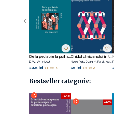
‹
De la pediatrie la psihanaliză
Ghidul clinicianului în terapia schemelor
D.W. Winnicott
Neele Reiss, Joan M. Farell, Ida A.Show
P
40.8 lei
36 lei
68.00 lei
60.00 lei
Bestseller categorie:
-40%
-40%