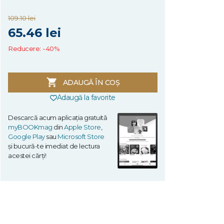
109.10 lei
65.46 lei
Reducere: -40%
ADAUGĂ ÎN COȘ
Adaugă la favorite
Descarcă acum aplicația gratuită
myBOOKmag
din
Apple Store
,
Google Play
sau
Microsoft Store
și bucură-te imediat de lectura
acestei cărți!