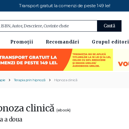
Transport gratuit la comenzi de peste 149 lei!
Caută
Promoții
Recomandări
Grupul editori
apie
Terapia prin hipnoză
Hipnoza clinică
pnoza clinică
(ebook)
ia a doua