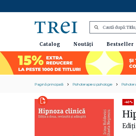
Catalog
Noutăți
Bestseller
Pagină principală
Psihoterapie si psihologie
Psihoter
-40%
Hi
Ediț