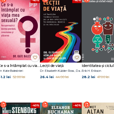
-40%
-40%
t formator în psihoterapie cognitiv-comportamentală şi în hipnoză clinică. D
ecialitate, care au devenit de referință în domeniu. Deţine specializări în
nd printre primii reprezentanți ai mediului academic românesc care au susținut
ipnozei clinice.
ogie și sociologie. Este formator și supervizor în psihoterapie cognitiv-
 terapie (analitică, hipnoză ericksoniană, NLP).
erioare de care dispun, ei ignorând faptul că există o cale de a intra în cont
ntru a se autoperfecţiona fizic şi psihic. [...] Înţelepţii orientali spuneau că
r, dacă îl învăţăm să pescuiască, el va fi capabil să-şi procure hrana pentru 
ntermediul hipnozei şi apoi al autohipnozei, cum să se vindece şi să rămână
a dispoziţie un mijloc care îi va putea ajuta să-şi menţină echilibrul sufletes
Ce s-a întâmplat cu viața mea sexuală?
Lecții de viață
Identitatea și ciclul 
r. Kate Balestrieri
Dr. Elisabeth Kübler-Ross , David Kessler
Erik H. Erikson
1.2 lei
26.4 lei
28.2 lei
52.00 lei
44.00 lei
47.00 lei
proces intern de învăţare, un instrument, o metodă prin care îi putem ajuta pe
ştiau că le au, să-şi depăşească blocajele şi să se vindece de simptome dint
e pozitivă, potrivit căreia acesta este depozitul unor resurse inepuizabile, pr
 viaţa de zi cu zi, mai mici sau mari, și pe această viziune își bazează celebr
-40%
-40%