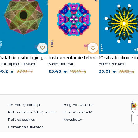
Tratat de psihologie generală
Instrumentar de tehnici terapeutice creative
aul Popescu-Neveanu
Karen Treisman
Hélène Romano
48.2 lei
65.46 lei
35.01 lei
80.33 lei
109.10 lei
58.35 lei
Termeni și condiții
Blog Editura Trei
Politica de confidențialitate
Blog Pandora M
Politica cookies
Newsletter
Comanda si livrarea