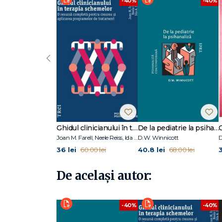
-40%
-40%
Irina Holdevici este profesor universitar și psihoterapeu
lungul carierei a publicat numeroase studii și cărţi de sp
psihoterapie, psihopatologie şi psihologia sportului, fii
popularizat cu argumente științifice beneficiile utilizării h
Mihaela Negrescu este cadru universitar, doctor în psihol
‹
comportamentală și detine specializari și în alte școli de
Majoritatea oamenilor nu sunt conştienţi de resursele int
aceste resurse pentru a ameliora şi menţine sănătatea şi pe
cuiva un peşte îi vom potoli foamea pentru câtva timp, da
restul zilelor. La fel, dacă îi învăţăm pe pacienţi, prin i
sănătoşi,cum să-şi rezolve problemele de viaţă, le punem l
Ghidul clinicianului în terapia schemelor
De la pediatrie la psihanaliză
stare bună de sănătate tot restul vieţii.
Joan M. Farell, Neele Reiss, Ida A.Show
D.W. Winnicott
D
Autoarele
36 lei
40.8 lei
3
60.00 lei
68.00 lei
Hipnoza, potrivit concepţiei lui Milton Erickson, este un 
să se dezvolte, să-şi descopere resurse noi, pe care nu 
De același autor:
mai variate. [...] Erickson are despre inconştient o viziun
al soluţiilor tuturor problemelor cu care ne confruntăm în
tehnici hipnoterapeutice.
-40%
-40%
Autoarele