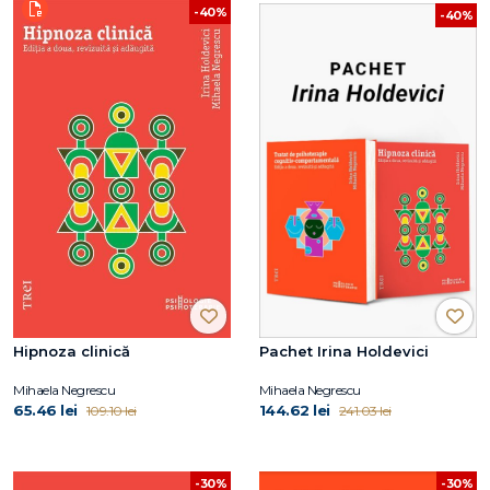
-40%
-40%
Hipnoza clinică
Pachet Irina Holdevici
Mihaela Negrescu
Mihaela Negrescu
65.46 lei
144.62 lei
109.10 lei
241.03 lei
-30%
-30%