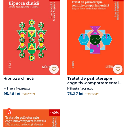
Hipnoza clinică
Tratat de psihoterapie
cognitiv-comportamentală.
Ediția a doua, revizuită și
Mihaela Negrescu
Mihaela Negrescu
adăugită
95.46 lei
73.27 lei
136.37 lei
104.66 lei
-40%