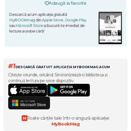
Adaugă la favorite
Descarcă acum aplicația gratuită
myBOOKmag
din
Apple Store
,
Google Play
sau
Microsoft Store
și bucură-te imediat de
lectura acestei cărți!
#1
DESCARCĂ GRATUIT APLICAȚIA MYBOOKMAG ACUM
Citește oriunde, oricând. Sincronizează-ți biblioteca și
continuă lectura pe orice dispozitiv.
Toate cărțile tale într-o singură aplicație:
M
MyBookMag