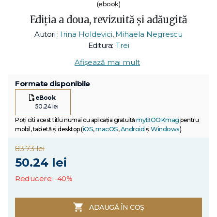
(ebook)
Ediția a doua, revizuită și adăugită
Autori :
Irina Holdevici
,
Mihaela Negrescu
Editura:
Trei
Afișează mai mult
Formate disponibile
eBook
50.24 lei
myBOOKmag
Poți citi acest titlu numai cu aplicația gratuită
pentru
iOS
macOS
Android
Windows
mobil, tabletă și desktop (
,
,
și
).
83.73 lei
50.24 lei
Reducere: -40%
ADAUGĂ ÎN COȘ