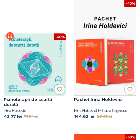
-40%
-40%
Psihoterapii de scurtă
Pachet Irina Holdevici
durată
Irina Holdevici
Irina Holdevici, Mihaela Negrescu
43.77 lei
144.62 lei
72.94 lei
241.03 lei
-30%