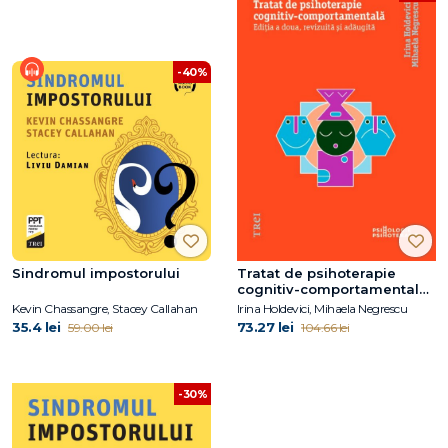
-40%
Sindromul impostorului
Tratat de psihoterapie
cognitiv-comportamentală.
Ediția a doua, revizuită și
Kevin Chassangre, Stacey Callahan
Irina Holdevici, Mihaela Negrescu
adăugită
35.4 lei
73.27 lei
59.00 lei
104.66 lei
-30%