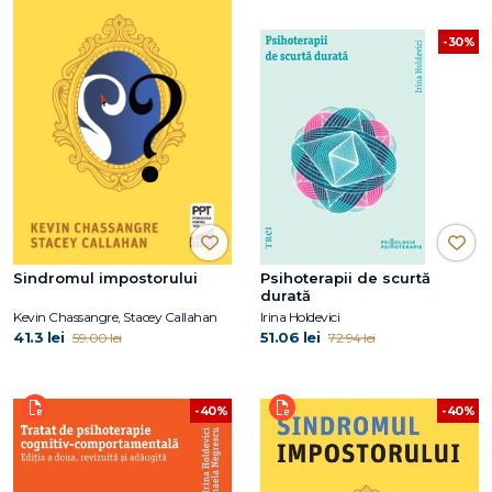
-30%
Sindromul impostorului
Psihoterapii de scurtă
durată
Kevin Chassangre, Stacey Callahan
Irina Holdevici
41.3 lei
51.06 lei
59.00 lei
72.94 lei
-40%
-40%