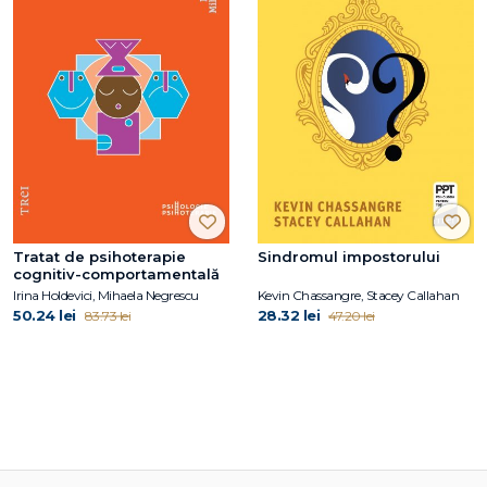
Tratat de psihoterapie
Sindromul impostorului
cognitiv-comportamentală
Irina Holdevici, Mihaela Negrescu
Kevin Chassangre, Stacey Callahan
50.24 lei
28.32 lei
83.73 lei
47.20 lei