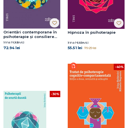
Orientări contemporane în
Hipnoza în psihoterapie
psihoterapie și consiliere
psihologică
Irina Holdevici
Irina Holdevici
72.94 lei
55.51 lei
79.29 lei
-40%
-30%