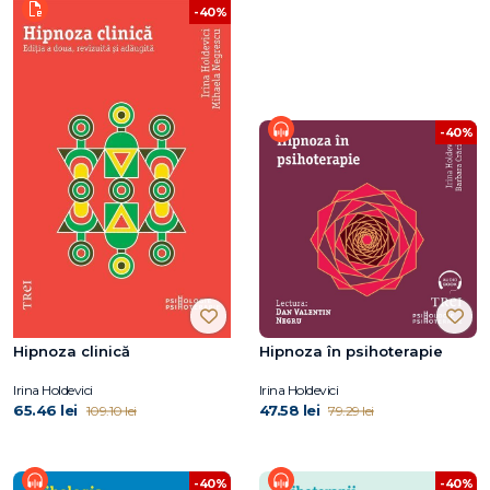
-40%
-40%
Hipnoza clinică
Hipnoza în psihoterapie
Irina Holdevici
Irina Holdevici
65.46 lei
47.58 lei
109.10 lei
79.29 lei
-40%
-40%