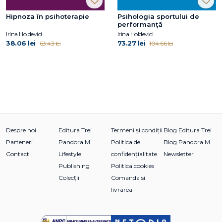
Hipnoza în psihoterapie
Psihologia sportului de
performanță
Irina Holdevici
Irina Holdevici
38.06 lei
73.27 lei
63.43 lei
104.66 lei
Despre noi
Editura Trei
Termeni și condiții
Blog Editura Trei
Parteneri
Pandora M
Politica de
Blog Pandora M
Contact
Lifestyle
confidențialitate
Newsletter
Publishing
Politica cookies
Colecții
Comanda si
livrarea