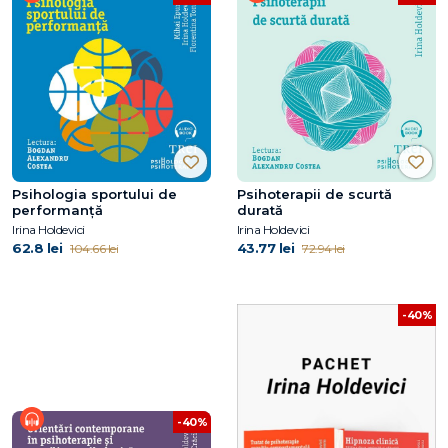
Psihologia sportului de
Psihoterapii de scurtă
performanță
durată
Irina Holdevici
Irina Holdevici
62.8 lei
43.77 lei
104.66 lei
72.94 lei
-40%
-40%