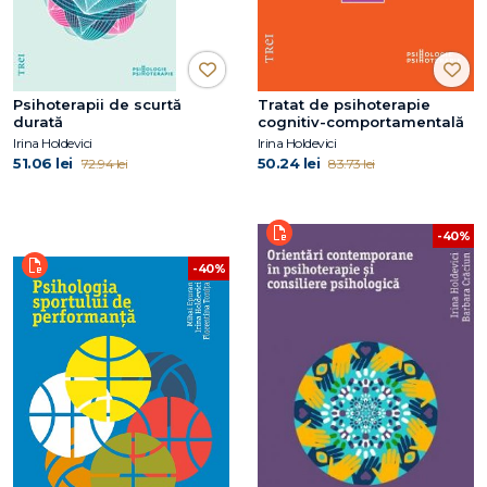
Psihoterapii de scurtă
Tratat de psihoterapie
durată
cognitiv-comportamentală
Irina Holdevici
Irina Holdevici
51.06 lei
50.24 lei
72.94 lei
83.73 lei
-40%
-40%