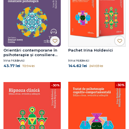
Orientări contemporane în
Pachet Irina Holdevici
psihoterapie și consiliere
psihologică
Irina Holdevici
Irina Holdevici
43.77 lei
144.62 lei
72.94 lei
241.03 lei
-30%
-30%