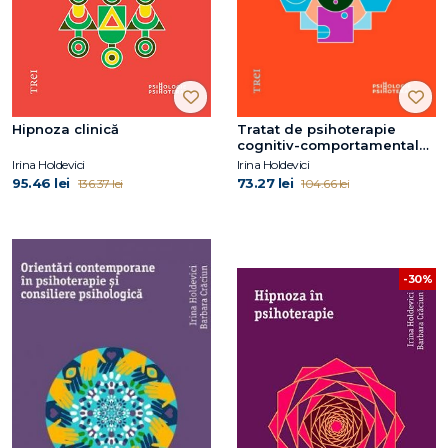
Hipnoza clinică
Tratat de psihoterapie
cognitiv-comportamentală.
Ediția a doua, revizuită și
Irina Holdevici
Irina Holdevici
adăugită
95.46 lei
73.27 lei
136.37 lei
104.66 lei
-30%