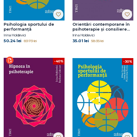
Psihologia sportului de
Orientări contemporane în
performanță
psihoterapie și consiliere
psihologică
Irina Holdevici
Irina Holdevici
50.24 lei
35.01 lei
83.73 lei
58.35 lei
-40%
-30%