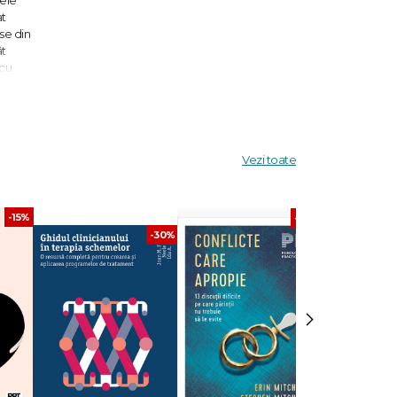
at
se din
ât
 cu
ună în
nale
Vezi toate
ederea
-15%
rientări,
-30%
-30%
›
a
. Din