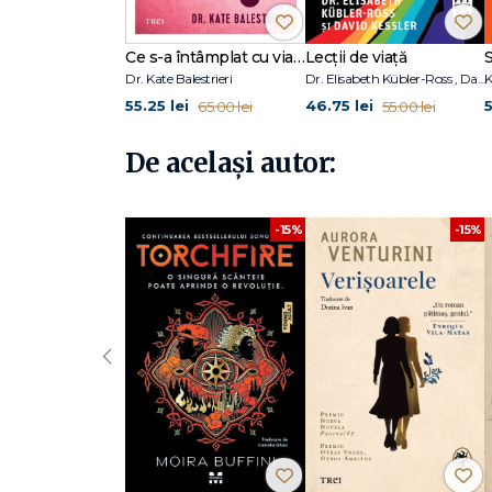
2014 conduce Asociația de Psihofarmacoterapie și Ştiinț
Ce s-a întâmplat cu viața mea sexuală?
Lecții de viață
Cuprins
Dr. Kate Balestrieri
Dr. Elisabeth Kübler-Ross , David Kessler
55.25 lei
46.75 lei
5
65.00 lei
55.00 lei
Notă asupra ediției
Prezentarea autoarelor
De același autor:
Capitolul I. Contextul general al psihoterapiei şi consilier
Capitolul II. Abordarea comportamentală în psihoterapi
Capitolul III. Abordarea cognitiv‑comportamentală în psi
-15%
-15%
Capitolul IV. Psihoterapia raţional-emotivă comportame
Capitolul V. Psihanaliza şi psihoterapiile psihodinamice
Capitolul VI. Orientarea experienţială în consiliere şi psi
Capitolul VII. Abordările de tip paradoxal în psihoterapie
Capitolul VIII. Abordările constructiviste în consiliere şi p
Capitolul IX. Psihoterapia de cuplu şi familie
‹
Capitolul X. Abordările eclectice. Analiza tranzacţională.
Capitolul XI. Psihoterapia feministă
Capitolul XII. Psihoterapii scurte din al treilea val(ACT şi 
Bibliografie