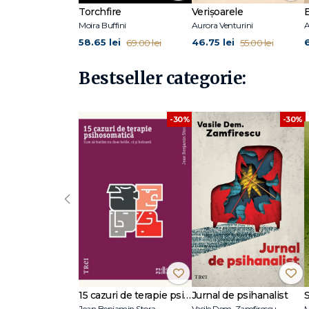
Torchfire
Verișoarele
Moira Buffini
Aurora Venturini
A
58.65 lei
46.75 lei
69.00 lei
55.00 lei
Bestseller categorie:
-30%
-30%
‹
15 cazuri de terapie psihosomatică
Jurnal de psihanalist
Jean Benjamin Stora
Vasile Dem. Zamfirescu
M