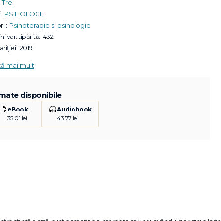
Trei
:
PSIHOLOGIE
ii:
Psihoterapie si psihologie
ni var. tipărită:
432
riției:
2019
ză mai mult
mate disponibile
eBook
Audiobook
35.01 lei
43.77 lei
tre știință și artă, sunt domenii de interes relativ noi, avându-și originile la fi