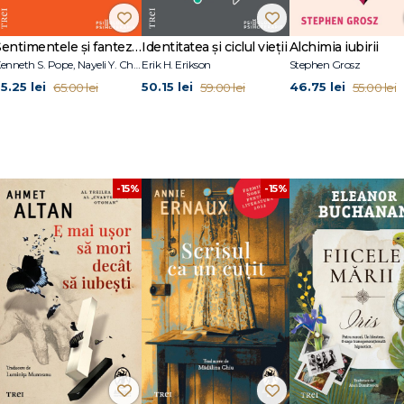
e Cognitive.
Sentimentele și fanteziile sexuale ale terapeuților
Identitatea și ciclul vieții
Alchimia iubirii
Kenneth S. Pope, Nayeli Y. Chavez-Dueñas, Hector Y. Adames
Erik H. Erikson
Stephen Grosz
5.25 lei
50.15 lei
46.75 lei
65.00 lei
59.00 lei
55.00 lei
ii psihologice
e
hoterapie şi consiliere
-15%
-15%
ntală (REBT)
hoterapie
sihoterapie
 Psihoterapia cognitiv‑analitică
Mindfulness)