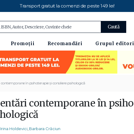
Transport gratuit la comenzi de peste 149 lei!
Caută
Promoții
Recomandări
Grupul editori
 contemporane în psihoterapie și consiliere psihologică
entări contemporane în psihot
ihologică
Irina Holdevici
,
Barbara Crăciun