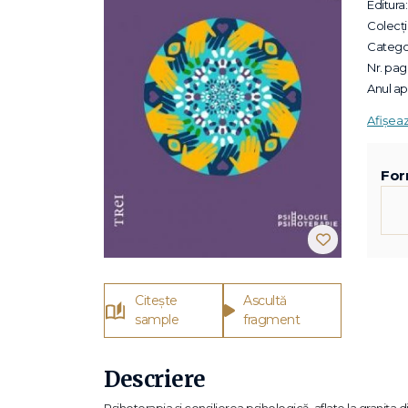
Editura:
Colecții
Categor
Nr. pagi
Anul apa
Afișea
For
Citește
Ascultă
sample
fragment
Descriere
Psihoterapia și consilierea psihologică, aflate la granița din