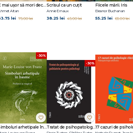
E mai ușor să mori decât să iubești (seria Cvartetul Otoman, vol.3)
Scrisul ca un cuțit
Fiicele mării. Iris
hmet Altan
Annie Ernaux
Eleanor Buchanan
63.75 lei
38.25 lei
55.25 lei
75.00 lei
45.00 lei
65.00 lei
-30%
-30%
Simboluri arhetipale în basme
Tratat de psihopatologie şi psihiatrie pentru psihologi
arie-Louise von Franz
Florin Tudose, Cătălina Tudose, Letiţia Dobranici