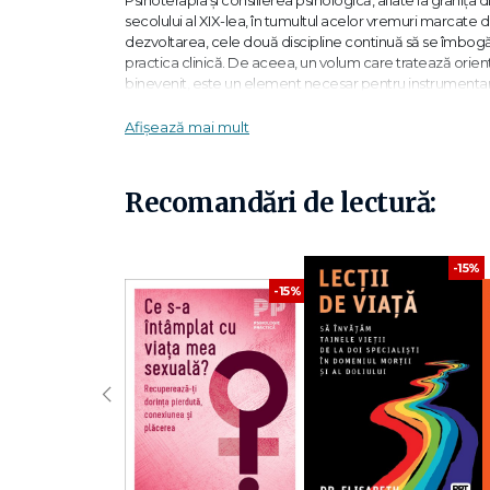
secolului al XIX-lea, în tumultul acelor vremuri marcate d
dezvoltarea, cele două discipline continuă să se îmbogăț
practica clinică. De aceea, un volum care tratează orien
binevenit, este un element necesar pentru instrumentarul 
experiență.
Afișează mai mult
Principalul obiectiv al psihoterapiei și al consilierii psi
practică o adaptare mai eficientă şi mai stabilă la mediul
între client şi psihoterapeut sau consilier. - I. Holdevici și 
Recomandări de lectură:
Există o serie de elemente comune diverselor orientări 
-15%
nici deosebirile dintre ele, rezultat al tendinței fondato
fapt datorat de multe ori contextului cultural. - I. Holdevic
-15%
Irina Holdevici, prof. univ. și dr. în psihologie, este dire
Psihologie a Universității „Titu Maiorescu" din București. 
‹
psihoterapie cognitiv-comportamentală, cu o experienț
Barbara Crăciun, dr. în psihologie, este conf. univ. în ca
Universității „Titu Maiorescu" din București. Este psihoter
comportamentale, cu stagii de pregătire în hipnoză clini