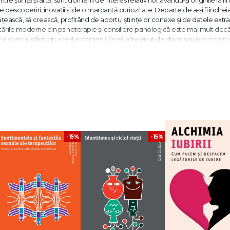
e descoperiri, inovații și de o marcantă curiozitate. Departe de a-și fi închei
ească, să crească, profitând de aportul științelor conexe și de datele extra
tările moderne din psihoterapie și consiliere psihologică este mai mult dec
specialiștilor din aceste domenii, fie ei la început de drum sau practicieni
hologice constă în producerea unor schimbări care îi vor permite clientului să p
 înconjurător... Ele mizează pe crearea şi dezvoltarea unei relaţii interperso
B. Crăciun
psihoterapeutice și de consiliere psihologică, însă nu trebuie trecute cu v
rilor de sisteme psihoterapeutice/de consiliere de a se delimita de celelalte o
i și B. Crăciun
-15%
-15%
ctor al Departamentului de Psihologie și Psihoterapie din cadrul Facultății de
Este psihoterapeut, formator și supervizor în hipnoză clinică, ericksoniană și
ă de peste 30 de ani în aceste domenii.
drul Departamentului de Psihologie și Psihoterapie al Facultății de Psihologie 
apeut și formator-supervizor în domeniul psihoterapiei și consilierii cognitiv-
că și ericksoniană, terapia prin acceptare și angajament (ACT) și mindfulness