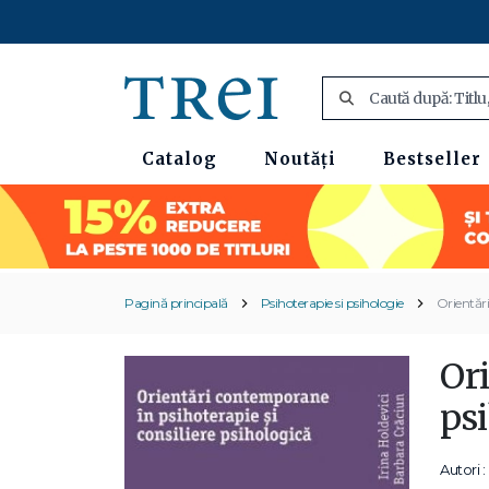
Catalog
Noutăți
Bestseller
Pagină principală
Psihoterapie si psihologie
Orientări
Ori
ps
Autori :