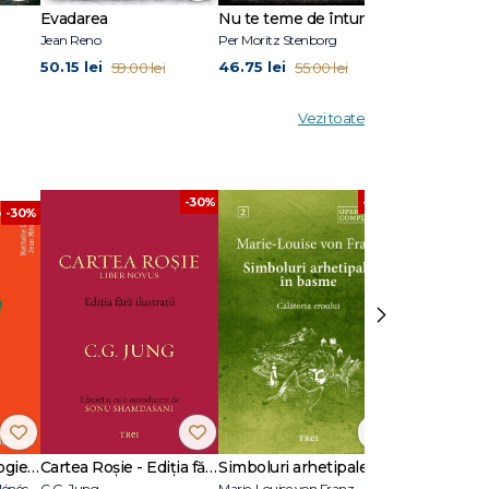
Evadarea
Nu te teme de întuneric
Ultimul răsăr
Jean Reno
Per Moritz Stenborg
Anna Todd
50.15 lei
46.75 lei
50.15 lei
59.00 lei
55.00 lei
59.
Vezi toate
-30%
-30%
-30%
›
17 cazuri de psihologie clinică
Cartea Roșie - Ediția fără ilustrații
Simboluri arhetipale în basme
Nathalie Dumet, Jean Ménéchal
C.G. Jung
Marie-Louise von Franz
Marie Adams