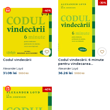
-30%
-40%
Codul vindecării
Codul vindecării. 6 minute
pentru vindecarea
problemelor de sănătate,
Alexander Loyd
Alexander Loyd
succes sau relaţionale
31.08 lei
36.26 lei
51.80 lei
51.80 lei
-40%