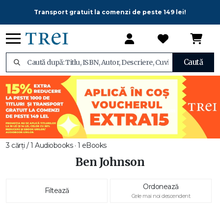
Transport gratuit la comenzi de peste 149 lei!
Caută
3 cărți / 1 Audiobooks · 1 eBooks
Ben Johnson
Ordonează
Filtează
Cele mai noi descendent