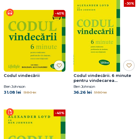
-30%
-40%
Codul vindecării
Codul vindecării. 6 minute
pentru vindecarea
problemelor de sănătate,
Ben Johnson
Ben Johnson
succes sau relaţionale
31.08 lei
36.26 lei
51.80 lei
51.80 lei
-40%