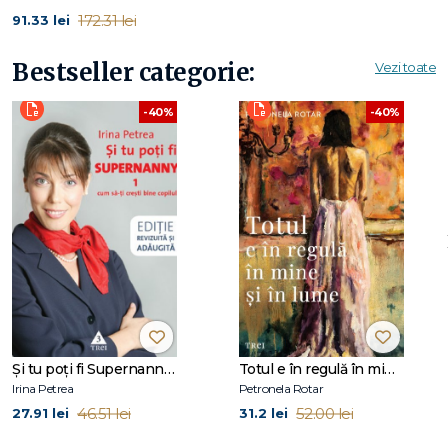
viață și concentrarea asupra lucrurilor cu adevărat
172.31 lei
91.33 lei
importante, The Mindset Mentor, care a fost descărcat de
peste 250 de milioane de ori. Locuiește în Austin, Texas.
Bestseller categorie:
Vezi toate
-40%
-40%
Şi tu poţi fi Supernanny 1
Totul e în regulă în mine și în lume
Irina Petrea
Petronela Rotar
46.51 lei
52.00 lei
27.91 lei
31.2 lei