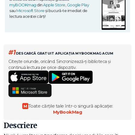
myBOOKmag
din
Apple Store
,
Google Play
sau
Microsoft Store
și bucură-te imediat de
lectura acestei cărți!
#1
DESCARCĂ GRATUIT APLICAȚIA MYBOOKMAG ACUM
Citește oriunde, oricând. Sincronizează-ți biblioteca și
continuă lectura pe orice dispozitiv.
Toate cărțile tale într-o singură aplicație:
M
MyBookMag
Descriere