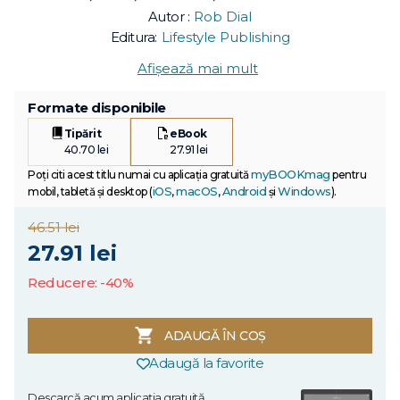
Autor :
Rob Dial
Editura:
Lifestyle Publishing
Afișează mai mult
Formate disponibile
Tipărit
eBook
40.70 lei
27.91 lei
myBOOKmag
Poți citi acest titlu numai cu aplicația gratuită
pentru
iOS
macOS
Android
Windows
mobil, tabletă și desktop (
,
,
și
).
46.51 lei
27.91 lei
Reducere: -40%
ADAUGĂ ÎN COȘ
Adaugă la favorite
Descarcă acum aplicația gratuită