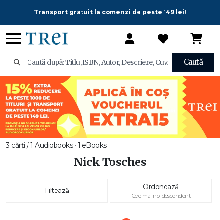
Transport gratuit la comenzi de peste 149 lei!
Caută
3 cărți / 1 Audiobooks · 1 eBooks
Nick Tosches
Ordonează
Filtează
Cele mai noi descendent