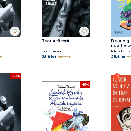
Teoria tăcerii
De-ale gu
nutriție p
părinți
Iulian Tănase
Iulian Tănas
25.9 lei
25.9 lei
ei
51.80 lei
51
-50%
-85%