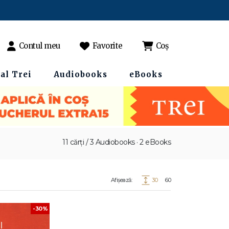
Contul meu
Favorite
Coș
al Trei
Audiobooks
eBooks
11 cărți / 3 Audiobooks · 2 eBooks
Afișează:
30
60
-30%