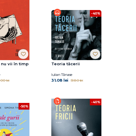
-40%
nu vii în timp
Teoria tăcerii
e
Iulian Tănase
31.08 lei
.00 lei
51.80 lei
-40%
-50%