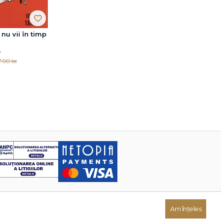
nu vii în timp
e
.00 lei
Am înțeles
Dezvoltat de: