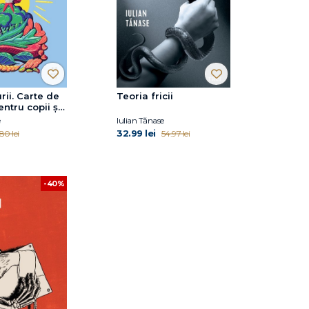
rii. Carte de
Teoria fricii
entru copii și
e
Iulian Tănase
32.99 lei
.80 lei
54.97 lei
-40%