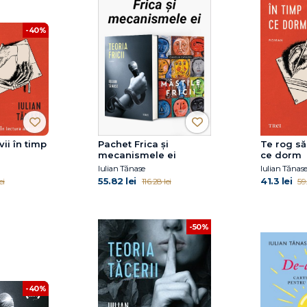
-40%
vii în timp
Pachet Frica și
Te rog să 
mecanismele ei
ce dorm
Iulian Tănase
Iulian Tănas
55.82 lei
41.3 lei
ei
116.28 lei
59
-50%
-40%