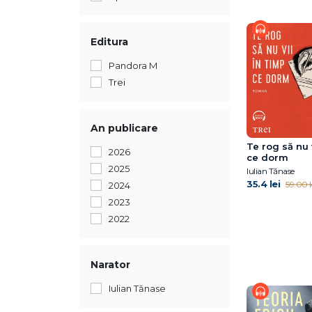
Editura
Pandora M
Trei
An publicare
Te rog să nu 
2026
ce dorm
2025
Iulian Tănase
35.4 lei
59.00 l
2024
2023
2022
Narator
Iulian Tănase