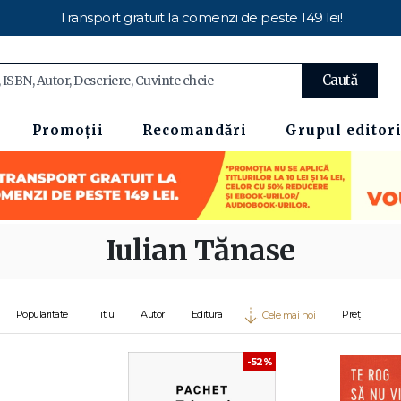
Transport gratuit la comenzi de peste 149 lei!
Caută
Promoții
Recomandări
Grupul editori
Iulian Tănase
Popularitate
Titlu
Autor
Editura
Preț
Cele mai noi
-52%