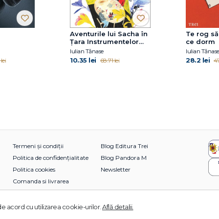
Aventurile lui Sacha în
Te rog să 
Țara Instrumentelor
ce dorm
Muzicale Imaginare
Iulian Tănase
Iulian Tănas
10.35 lei
28.2 lei
lei
68.71 lei
47
Termeni și condiții
Blog Editura Trei
Politica de confidențialitate
Blog Pandora M
Politica cookies
Newsletter
Comanda si livrarea
e acord cu utilizarea cookie-urilor.
Află detalii.