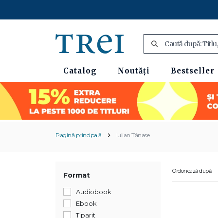
Catalog
Noutăți
Bestseller
Pagină principală
Iulian Tănase
Ordonează după:
Format
Audiobook
Ebook
Tiparit