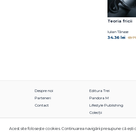
Teoria fricii
Iulian Tănase
34.36 lei
68.71 
Despre noi
Editura Trei
Parteneri
Pandora M
Contact
Lifestyle Publishing
Colecții
Acest site foloseşte cookies. Continuarea navigării presupune că eşti d
© 2026 Grupul Editorial TREI. Toate drepturile rezervate.