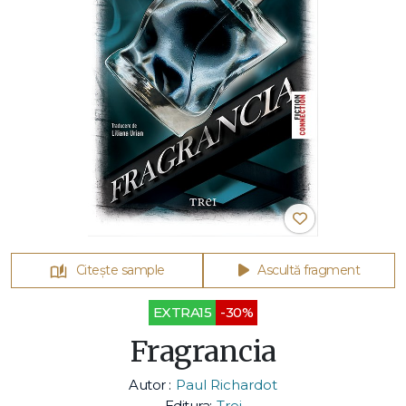
Citește sample
Ascultă fragment
EXTRA15
-30%
Fragrancia
Autor :
Paul Richardot
Editura:
Trei